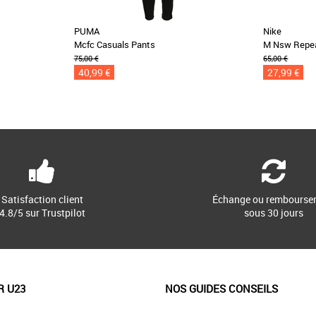
PUMA
Nike
Mcfc Casuals Pants
M Nsw Repea
75,00 €
65,00 €
40,99 €
27,99 €
Satisfaction client
Échange ou rembourse
4.8/5 sur Trustpilot
sous 30 jours
R U23
NOS GUIDES CONSEILS