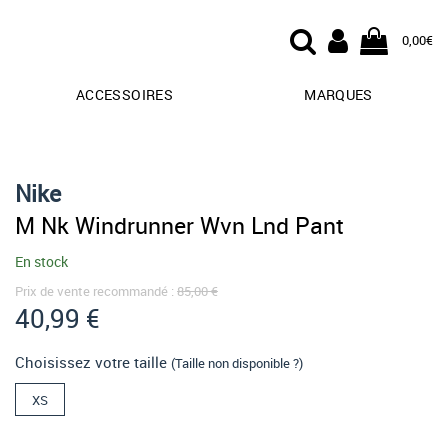
0,00€
ACCESSOIRES
MARQUES
Nike
M Nk Windrunner Wvn Lnd Pant
En stock
Prix de vente recommandé :
85,00 €
40,99 €
Choisissez votre taille
(Taille non disponible ?)
XS