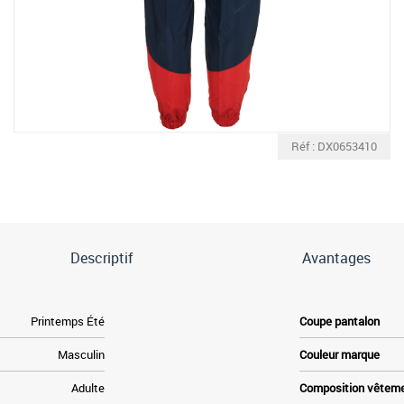
Réf : DX0653410
Descriptif
Avantages
Printemps Été
Coupe pantalon
Masculin
Couleur marque
Adulte
Composition vêtem