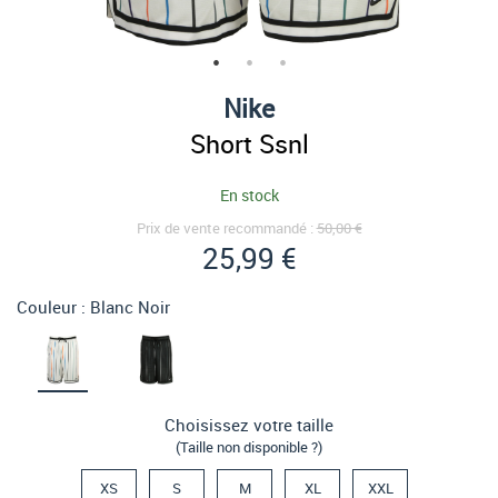
Nike
Short Ssnl
En stock
Prix de vente recommandé :
50,00 €
25,99 €
Couleur :
Blanc Noir
Choisissez votre taille
(Taille non disponible ?)
XS
S
M
XL
XXL