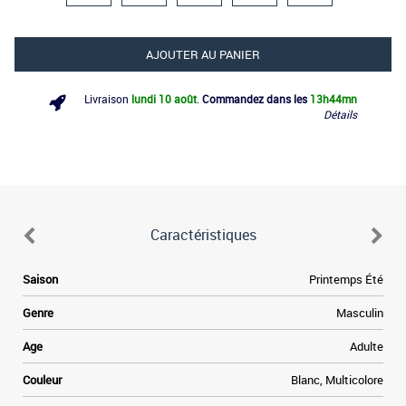
AJOUTER AU PANIER
Livraison
lundi 10 août
.
Commandez dans les
13h
44mn
Détails
Caractéristiques
e
Saison
Printemps Été
e
e
Genre
Masculin
a
e
Age
Adulte
à
e
Couleur
Blanc, Multicolore
,