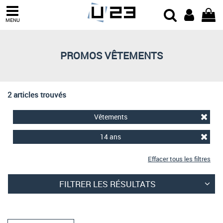
Trier par
MENU
Derniers arrivages
Prix croissant
PROMOS VÊTEMENTS
Prix décroissant
Meilleures remises
2 articles trouvés
Vêtements
14 ans
Effacer tous les filtres
FILTRER LES RÉSULTATS