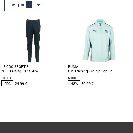
Trier par
1
LE COQ SPORTIF
PUMA
N 1 Training Pant Slim
OM Training 1/4 Zip Top Jr
50,00 €
60,00 €
-50%
24,99 €
-48%
30,99 €
14 ANS
14 ANS
Page
1
/ 1
Vêtements pas cher et Promos
Vêtements pas cher et Promos
Vêtements
Vêtements
Plus produit : - Pantalon Enfant - 100%
Ce training top junior est réservé aux
Polyester - Bonne tenue, agréable et
fans de l’OM. Alliant chaleur et