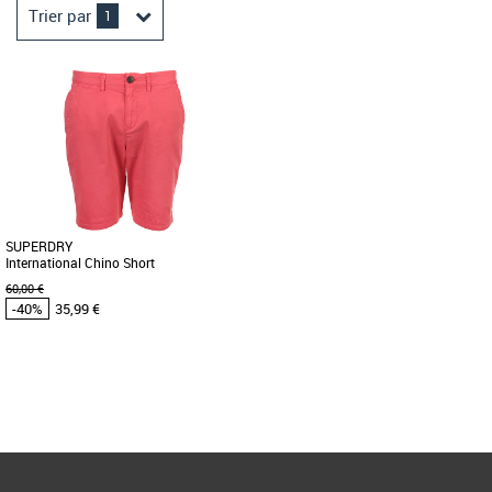
Trier par
1
SUPERDRY
International Chino Short
60,00 €
-40%
35,99 €
28
30
32
36
Page
1
/ 1
Vêtements pas cher et Promos
Vêtements
Opte pour l'originalité avec une couleur
vive ou reste dans la simplicité avec des