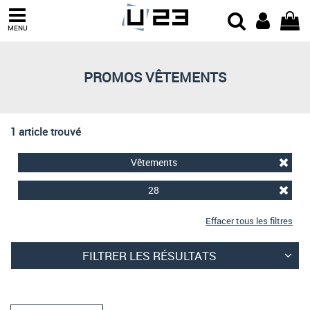
Trier par
MENU
Derniers arrivages
Prix croissant
PROMOS VÊTEMENTS
Prix décroissant
Meilleures remises
1 article trouvé
Vêtements
28
Effacer tous les filtres
FILTRER LES RÉSULTATS