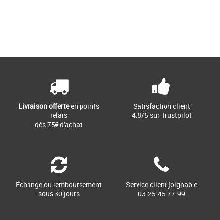
28
30
32
36
Page
1
/ 1
Vêtements pas cher et Promos
Vêtements
Opte pour l'originalité avec une couleur
vive ou reste dans la simplicité avec des
tons neutres grâce [...]
Livraison offerte
en points
Satisfaction client
relais
4.8/5 sur Trustpilot
dès 75€ d'achat
Échange ou remboursement
Service client joignable
sous 30 jours
03.25.45.77.99