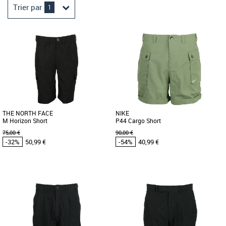
Trier par
1
THE NORTH FACE
NIKE
M Horizon Short
P44 Cargo Short
75,00 €
90,00 €
-32%
50,99 €
-54%
40,99 €
30
32
34
36
38
30
32
34
36
38
Vêtements pas cher et Promos
Vêtements pas cher et Promos
Vêtements
Vêtements
Ce short léger et confortable vous
Confectionné dans une toile de coton
accompagnera dans toutes vos sorties
impeccable et présentant une coupe