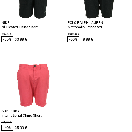
en montagne. Il possède de [...]
d'inspiration militaire, ce [...]
NIKE
POLO RALPH LAUREN
Nl Pleated Chino Short
Metropolis Embossed
70,00 €
100,00 €
-55%
30,99 €
-80%
19,99 €
30
32
34
36
38
32
34
36
Vêtements pas cher et Promos
Vêtements pas cher et Promos
Vêtements
Vêtements
Ce short chino plissé sur le devant est
Plus produit : - Pour hommes - Couleur :
conçu pour durer toute la vie. Sa coupe
noir - Motifs sur le short - Matières :
décontractée offre [...]
polyester et élasthanne
SUPERDRY
International Chino Short
60,00 €
-40%
35,99 €