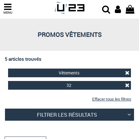
Trier par
MENU
Derniers arrivages
Prix croissant
PROMOS VÊTEMENTS
Prix décroissant
Meilleures remises
5 articles trouvés
Vêtements
32
Effacer tous les filtres
FILTRER LES RÉSULTATS