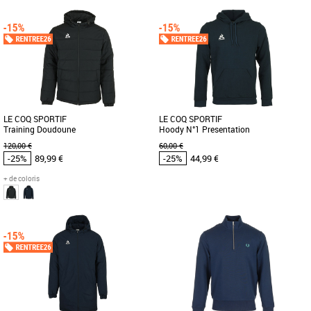
S
M
L
XL
S
M
L
XL
Vêtements pas cher et Promos
Vêtements pas cher et Promos
Vêtements
Vêtements
Découvrez le Fred Perry Crew Neck
La doudoune sans manches Le Coq
Sweatshirt, un incontournable de la
Sportif allie style sportif et
collection Printemps Été 2026, [...]
fonctionnalité. Conçue en matière [...]
LE COQ SPORTIF
LE COQ SPORTIF
Training Doudoune
Hoody N°1 Presentation
120,00 €
60,00 €
-25%
89,99 €
-25%
44,99 €
+ de coloris
M
L
XL
XXL
XL
Vêtements pas cher et Promos
Vêtements pas cher et Promos
Vêtements
Vêtements
Veste doudoune en polyamide de la
Nouveauté Le Coq Sportif avec ce
marque Le Coq Sportif Plus produit : -
sweat capuche avec poche kangourou.
Modèle doublé et rembourré [...]
Plus produit : - Sweat capuche [...]