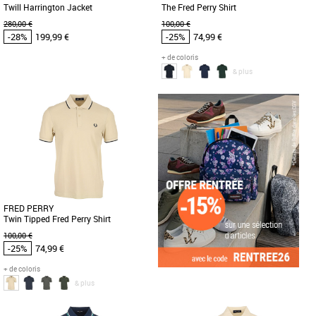
Twill Harrington Jacket
The Fred Perry Shirt
280,00 €
100,00 €
-28%
199,99 €
-25%
74,99 €
+ de coloris
& plus
XL
XXL
S
M
L
XL
XXL
Vêtements pas cher et Promos
Vêtements pas cher et Promos
Vêtements
Vêtements
Découvrez la Fred Perry Twill
Découvrez le polo Fred Perry TheFred
Harrington Jacket, une veste légère et
Perry Shirt, un incontournable de la
élégante spécialement conçue [...]
mode masculine pour la saison [...]
FRED PERRY
Twin Tipped Fred Perry Shirt
100,00 €
-25%
74,99 €
+ de coloris
& plus
S
L
XL