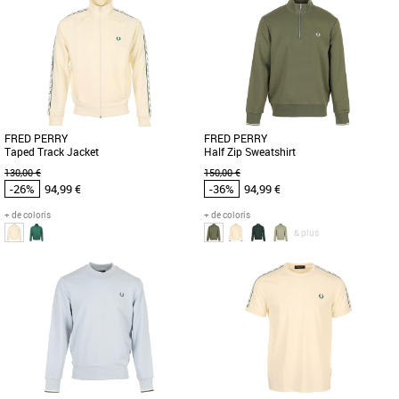
Vêtements pas cher et Promos
Vêtements pas cher et Promos
Vêtements
Vêtements
Découvrez le Fred Perry Ringer T-Shirt,
Le sweat-shirt Fred Perry Half Zip est
un incontournable de la mode
l'alliance parfaite entre confort et style
masculine pour le printemps-été. [...]
décontracté pour [...]
FRED PERRY
FRED PERRY
Taped Track Jacket
Half Zip Sweatshirt
130,00 €
150,00 €
-26%
94,99 €
-36%
94,99 €
+ de coloris
+ de coloris
& plus
S
M
L
XL
S
M
L
XL
Vêtements pas cher et Promos
Vêtements pas cher et Promos
Vêtements
Vêtements
La veste Fred Perry Contrast Tape
Le sweat-shirt Fred Perry Half Zip est
Track Jacket combine style sportif et
l'alliance parfaite entre confort et style
confort optimal pour affronter [...]
décontracté pour [...]