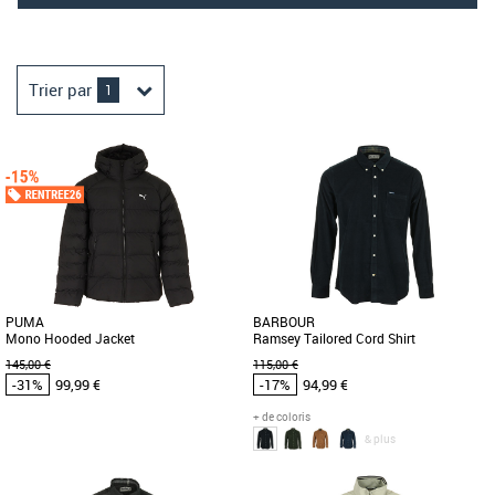
Trier par
1
PUMA
BARBOUR
Mono Hooded Jacket
Ramsey Tailored Cord Shirt
145,00 €
115,00 €
-31%
99,99 €
-17%
94,99 €
+ de coloris
& plus
S
M
L
XL
M
L
XL