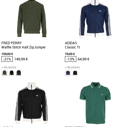
Vêtements pas cher et Promos
Vêtements pas cher et Promos
Vêtements
Vêtements
Le polo The Fred Perry Shirt incarne
Découvrez le Fred Perry The Fred Perry
l'élégance décontractée avec une
Shirt, un polo incontournable pour la
touche contemporaine, parfait [...]
saison Printemps-Été [...]
FRED PERRY
ADIDAS
Waffle Stitch Half ZipJumper
Classic Tt
190,00 €
75,00 €
-21%
149,99 €
-13%
64,99 €
+ de coloris
+ de coloris
S
M
L
XL
S
M
L
XL
XXL
Vêtements pas cher et Promos
Vêtements pas cher et Promos
Vêtements
Vêtements
La maille gaufrée, texture rappelant les
Découvrez la veste adidas Classic Tt,
grilles, les damiers et la géométrie qui
un incontournable de la collection
influencent l'esthétique [...]
sportswear printemps-été [...]