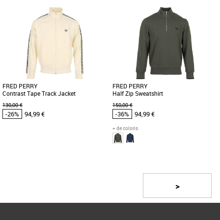
S
M
L
XL
S
M
L
XL
Vêtements pas cher et Promos
Vêtements pas cher et Promos
Vêtements
Vêtements
Le sweat Fred Perry Half Zip Collared
Découvrez le Half Zip Sweatshirt Fred
est un incontournable de la collection
Perry, un vêtement indispensable pour
printemps-été 2026 pour [...]
la saison printemps-été [...]
FRED PERRY
FRED PERRY
Contrast Tape Track Jacket
Half Zip Sweatshirt
130,00 €
150,00 €
-26%
94,99 €
-36%
94,99 €
+ de coloris
M
L
XL
S
M
L
XL
Page
1
/ 3
Vêtements pas cher et Promos
Vêtements pas cher et Promos
Vêtements
Vêtements
La veste Fred Perry Contrast Tape
Le sweatshirt Half Zip Fred Perry allie
>
Track Jacket combine style sportif et
élégance et confort pour un look
confort optimal pour affronter [...]
décontracté et moderne. [...]