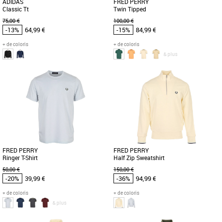
ADIDAS
FRED PERRY
Classic Tt
Twin Tipped
75,00 €
100,00 €
-13%
64,99 €
-15%
84,99 €
+ de coloris
+ de coloris
& plus
S
M
L
XL
S
M
L
XL
Vêtements pas cher et Promos
Vêtements pas cher et Promos
Vêtements
Vêtements
Découvrez la veste adidas Classic Tt,
Le polo Fred Perry Twin Tipped est un
un incontournable de la collection
incontournable de la garde-robe
Printemps-Été 2026, conçue [...]
masculine pour la saison printemps-été
[...]
FRED PERRY
FRED PERRY
Ringer T-Shirt
Half Zip Sweatshirt
50,00 €
150,00 €
-20%
39,99 €
-36%
94,99 €
+ de coloris
+ de coloris
& plus
S
M
L
XL
S
M
L
XL