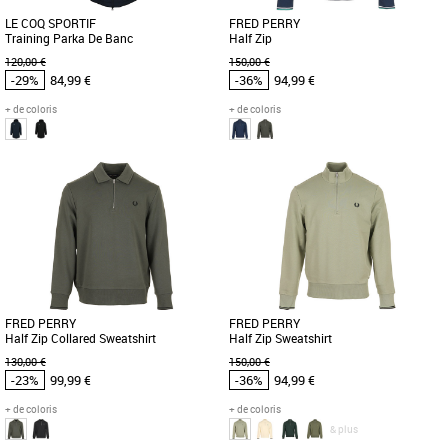
LE COQ SPORTIF
FRED PERRY
Training Parka De Banc
Half Zip
120,00 €
150,00 €
-29%
84,99 €
-36%
94,99 €
+ de coloris
+ de coloris
S
M
L
XL
S
M
XL
Vêtements pas cher et Promos
Vêtements pas cher et Promos
Vêtements
Vêtements
La veste Le Coq Sportif Training Parka
Découvrez le sweat Half Zip Fred Perry,
de banc Club Nº1 a une coupe longue
un incontournable de la collection
et un Full Zip qui la rend [...]
Printemps-Été 2026 pour [...]
FRED PERRY
FRED PERRY
Half Zip Collared Sweatshirt
Half Zip Sweatshirt
130,00 €
150,00 €
-23%
99,99 €
-36%
94,99 €
+ de coloris
+ de coloris
& plus