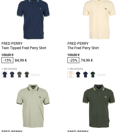
Vêtements pas cher et Promos
Vêtements
Le Polo Fred Perry Twin Tipped est un
incontournable de la collection
Printemps Été 2026, alliant élégance [...]
FRED PERRY
FRED PERRY
Twin Tipped Fred Perry Shirt
The Fred Perry Shirt
100,00 €
100,00 €
-15%
84,99 €
-25%
74,99 €
+ de coloris
+ de coloris
& plus
& plus
S
M
XL
XXL
S
M
L
XL
Vêtements pas cher et Promos
Vêtements pas cher et Promos
Vêtements
Vêtements
Découvrez le polo Twin Tipped Fred
Le polo Fred Perry The Fred Perry Shirt
Perry, un incontournable de la
est un incontournable de la garde-robe
collection printemps-été 2026,
masculine pour la saison [...]
spécialement [...]
FRED PERRY
FRED PERRY