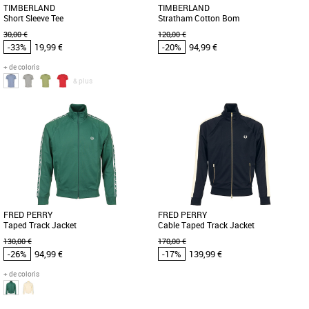
TIMBERLAND
TIMBERLAND
Short Sleeve Tee
Stratham Cotton Bom
30,00 €
120,00 €
-33%
19,99 €
-20%
94,99 €
+ de coloris
& plus
XL
XL
Vêtements pas cher et Promos
Vêtements pas cher et Promos
Vêtements
Vêtements
Le Timberland Short Sleeve Tee est un
Découvrez la veste Timberland
incontournable de la collection
Stratham Cotton Bom, une pièce
printemps-été 2026, conçu pour [...]
essentielle pour la saison printanière
[...]
FRED PERRY
FRED PERRY
Taped Track Jacket
Cable Taped Track Jacket
130,00 €
170,00 €
-26%
94,99 €
-17%
139,99 €
+ de coloris