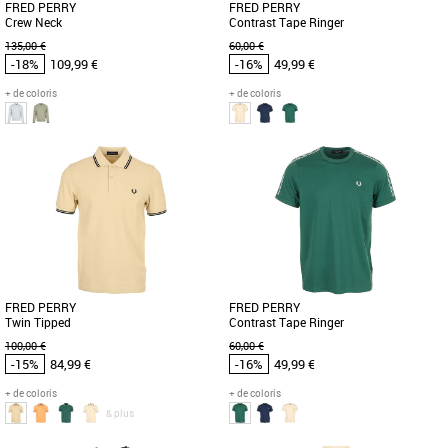
FRED PERRY
FRED PERRY
Crew Neck
Contrast Tape Ringer
135,00 €
60,00 €
-18%
109,99 €
-16%
49,99 €
+ de coloris
+ de coloris
S
M
L
XL
S
M
L
XL
Vêtements pas cher et Promos
Vêtements pas cher et Promos
Vêtements
Vêtements
Le Fred Perry Crew Neck est un sweat-
Le Fred Perry Contrast Tape Ringer est
shirt léger et confortable, idéal pour les
un t-shirt masculin alliant style et
saisons printemps-été. [...]
confort, idéal pour la saison [...]
FRED PERRY
FRED PERRY
Twin Tipped
Contrast Tape Ringer
100,00 €
60,00 €
-15%
84,99 €
-16%
49,99 €
+ de coloris
+ de coloris
& plus