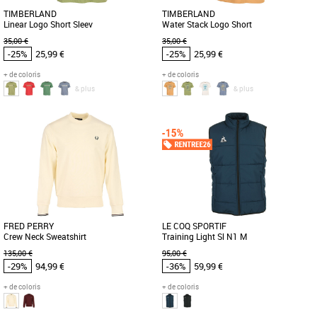
TIMBERLAND
TIMBERLAND
Linear Logo Short Sleev
Water Stack Logo Short
35,00 €
35,00 €
-25%
25,99 €
-25%
25,99 €
+ de coloris
+ de coloris
& plus
& plus
S
M
L
XL
S
XL
Vêtements pas cher et Promos
Vêtements pas cher et Promos
Vêtements
Vêtements
Le Timberland Linear Logo Short Sleeve
Le Timberland Water Stack Logo Short
est un t-shirt incontournable pour les
est un t-shirt pour homme alliant
hommes à la recherche [...]
confort et style décontracté, [...]
FRED PERRY
LE COQ SPORTIF
Crew Neck Sweatshirt
Training Light Sl N1 M
135,00 €
95,00 €
-29%
94,99 €
-36%
59,99 €
+ de coloris
+ de coloris