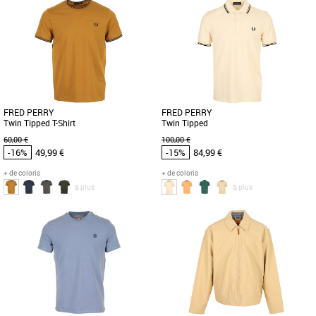
S
M
L
XL
S
M
L
XL
Vêtements pas cher et Promos
Vêtements pas cher et Promos
Vêtements
Vêtements
Découvrez le polo Fred Perry Twin
Le T-shirt Fred Perry Contrast Tape
Tipped, un incontournable de la mode
Ringer est un essentiel de la garde-robe
masculine pour la saison printemps-été
masculine pour la saison [...]
[...]
FRED PERRY
FRED PERRY
Twin Tipped T-Shirt
Twin Tipped
60,00 €
100,00 €
-16%
49,99 €
-15%
84,99 €
+ de coloris
+ de coloris
& plus
& plus
S
M
L
XL
S
M
L
XL
Vêtements pas cher et Promos
Vêtements pas cher et Promos
Vêtements
Vêtements
Le Fred Perry Twin Tipped T-Shirt est un
Le polo Fred Perry Twin Tipped est un
incontournable de la marque, conçu
incontournable de la mode masculine,
pour les hommes adultes [...]
alliant élégance et confort [...]