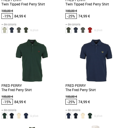
Twin Tipped Fred Perry Shirt
Twin Tipped Fred Perry Shirt
100,00 €
100,00 €
-15%
84,99 €
-25%
74,99 €
+ de coloris
+ de coloris
& plus
& plus
S
M
L
XL
XXL
S
M
L
XL
XXL
Vêtements pas cher et Promos
Vêtements pas cher et Promos
Vêtements
Vêtements
Découvrez le polo Twin Tipped Fred
Le polo Fred Perry Twin Tipped est une
Perry, un incontournable de la
pièce incontournable de la collection
collection printemps-été 2026. Conçu
Printemps Été 2026, alliant [...]
[...]
FRED PERRY
FRED PERRY
The Fred Perry Shirt
The Fred Perry Shirt
100,00 €
100,00 €
-15%
84,99 €
-25%
74,99 €
+ de coloris
+ de coloris
& plus
& plus
S
M
L
XL
S
M
L
XL
XXL