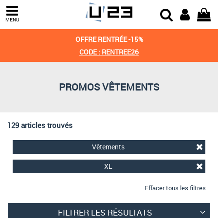
Trier par
MENU
Derniers arrivages
OFFRE RENTRÉE -15%
Prix croissant
CODE : RENTREE26
Prix décroissant
PROMOS VÊTEMENTS
Meilleures remises
129 articles trouvés
Vêtements
XL
Effacer tous les filtres
FILTRER LES RÉSULTATS