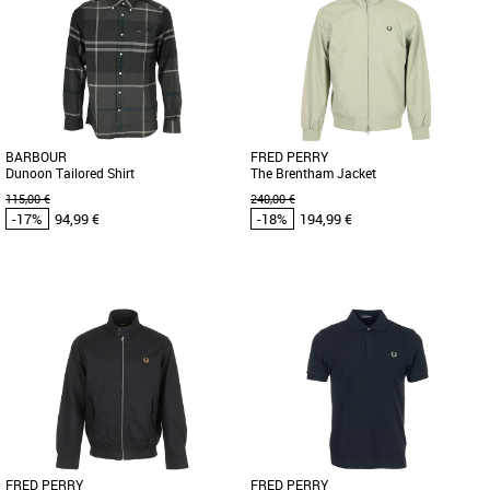
Vêtements pas cher et Promos
Vêtements pas cher et Promos
Vêtements
Vêtements
Découvrez la PUMA Mono Hooded
Chemise décontractée de la marque
Jacket, un incontournable pour votre
Barbour à manches longues. Velours
garde-robe automne-hiver. Conçue [...]
garni de tartan sur doublure [...]
BARBOUR
FRED PERRY
Dunoon Tailored Shirt
The Brentham Jacket
115,00 €
240,00 €
-17%
94,99 €
-18%
194,99 €
S
M
L
XL
S
L
XL
XXL
Vêtements pas cher et Promos
Vêtements pas cher et Promos
Vêtements
Vêtements
Barbour est un expert en matière de
La Fred Perry The Brentham Jacket est
classiques et cette chemise en est
une veste légère et élégante, parfaite
l'illustration. Coupée en [...]
pour accompagner vos [...]
FRED PERRY
FRED PERRY