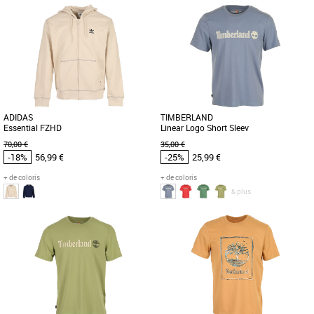
S
M
L
XL
S
M
L
XL
Vêtements pas cher et Promos
Vêtements pas cher et Promos
Vêtements
Vêtements
Le polo Fred Perry Twin Tipped est un
Découvrez le sweat adidas Ess Fz Hd,
incontournable de la mode masculine
un incontournable de la collection
pour la saison Printemps-Été [...]
printemps-été 2026 pour homme. [...]
ADIDAS
TIMBERLAND
Essential FZHD
Linear Logo Short Sleev
70,00 €
35,00 €
-18%
56,99 €
-25%
25,99 €
+ de coloris
+ de coloris
& plus
S
M
L
XL
M
L
XL
Vêtements pas cher et Promos
Vêtements pas cher et Promos
Vêtements
Vêtements
Découvrez le sweat adidas Essentials
Découvrez le T-shirt Timberland Linear
FZHD, un modèle alliant confort et style
Logo Short Sleeve, l'essence même du
pour la saison Printemps-Été [...]
style décontracté pour [...]