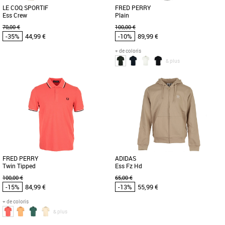
LE COQ SPORTIF
FRED PERRY
Ess Crew
Plain
70,00 €
100,00 €
-35%
44,99 €
-10%
89,99 €
+ de coloris
& plus
S
M
L
XL
XXL
S
M
L
XL
Vêtements pas cher et Promos
Vêtements pas cher et Promos
Vêtements
Vêtements
Le sweat Ess Crew de Le Coq Sportif est
Le polo de tennis Fred Perry. Fabriqué
un incontournable du vestiaire
dans ce piqué de coton classique et
masculin, offrant un style épuré [...]
doté d'une version moderne [...]
FRED PERRY
ADIDAS
Twin Tipped
Ess Fz Hd
100,00 €
65,00 €
-15%
84,99 €
-13%
55,99 €
+ de coloris
& plus