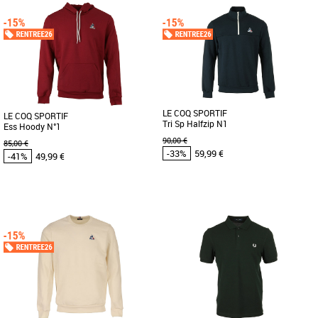
S
M
L
XL
S
M
L
XL
Vêtements pas cher et Promos
Vêtements pas cher et Promos
Vêtements
Vêtements
La veste Fred Perry Contrast Tape
Nouveauté 2026 pour Fred Perry avec
Track Jacket combine style sportif et
la Cable Taped Track Jacket La veste
confort optimal pour affronter [...]
de survêtement emblématique [...]
LE COQ SPORTIF
LE COQ SPORTIF
Tri Sp Halfzip N1
Ess Hoody N°1
90,00 €
85,00 €
-33%
59,99 €
-41%
49,99 €
S
M
L
XL
XXL
3XL
S
M
L
XL
XXL
Vêtements pas cher et Promos
Vêtements pas cher et Promos
Vêtements
Vêtements
Indispensable du vestiaire masculin, ce
Sweat col zippé tendance essentiel
sweat à capuche rouge bordeaux de la
avec logo Le Coq Sportif brodé. Plus
collection Essentiels allie [...]
produit : - Col montant [...]