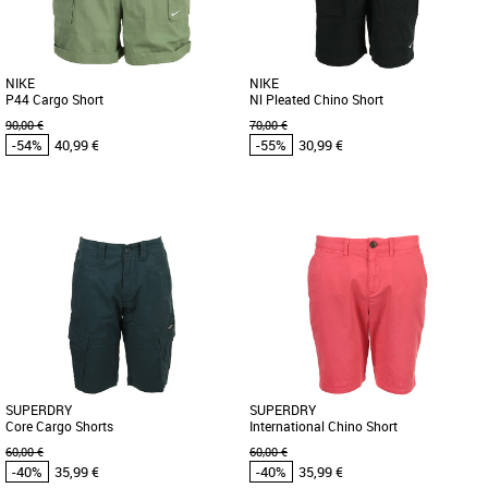
en montagne. Il possède de [...]
changeantes. Léger [...]
NIKE
NIKE
P44 Cargo Short
Nl Pleated Chino Short
90,00 €
70,00 €
-54%
40,99 €
-55%
30,99 €
30
32
34
36
38
30
32
34
36
38
Vêtements pas cher et Promos
Vêtements pas cher et Promos
Vêtements
Vêtements
Confectionné dans une toile de coton
Ce short chino plissé sur le devant est
impeccable et présentant une coupe
conçu pour durer toute la vie. Sa coupe
d'inspiration militaire, ce [...]
décontractée offre [...]
SUPERDRY
SUPERDRY
Core Cargo Shorts
International Chino Short
60,00 €
60,00 €
-40%
35,99 €
-40%
35,99 €