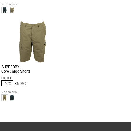
+ de coloris
30
28
30
32
36
Vêtements pas cher et Promos
Vêtements pas cher et Promos
Vêtements
Vêtements
Short Core Cargo Superdry pour
Opte pour l'originalité avec une couleur
homme. Short cargo classique avec
vive ou reste dans la simplicité avec des
braguette zippée et boutonnée, deux [...]
tons neutres grâce [...]
SUPERDRY
Core Cargo Shorts
60,00 €
-40%
35,99 €
+ de coloris
30
Page
1
/ 1
Vêtements pas cher et Promos
Vêtements
Short Core Cargo Superdry pour
homme. Short cargo classique avec