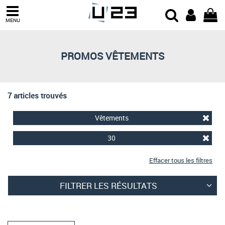
Trier par
MENU
Derniers arrivages
Prix croissant
PROMOS VÊTEMENTS
Prix décroissant
Meilleures remises
7 articles trouvés
Vêtements
30
Effacer tous les filtres
FILTRER LES RÉSULTATS