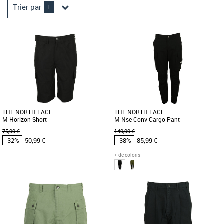
Trier par
1
THE NORTH FACE
THE NORTH FACE
M Horizon Short
M Nse Conv Cargo Pant
75,00 €
140,00 €
-32%
50,99 €
-38%
85,99 €
+ de coloris
30
32
34
36
38
30
36
38
40
Vêtements pas cher et Promos
Vêtements pas cher et Promos
Vêtements
Vêtements
Ce short léger et confortable vous
Ce pantalon polyvalent offre confort et
accompagnera dans toutes vos sorties
protection dans des conditions météo