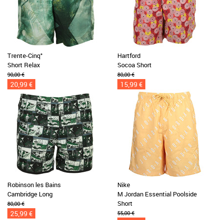
Trente-Cinq°
Hartford
Short Relax
Socoa Short
90,00 €
80,00 €
20,99 €
15,99 €
Robinson les Bains
Nike
Cambridge Long
M Jordan Essential Poolside
Short
80,00 €
25,99 €
55,00 €