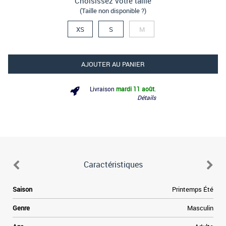
Choisissez votre taille
(Taille non disponible ?)
XS
S
M
AJOUTER AU PANIER
Livraison
mardi 11 août
.
Détails
Caractéristiques
e
Saison
Printemps Été
e
e
Genre
Masculin
a
e