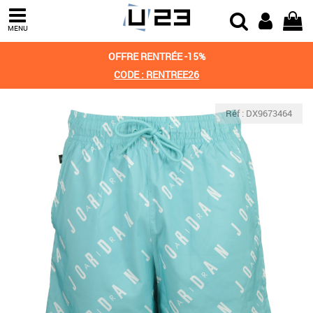
MENU
OFFRE RENTRÉE -15%
CODE : RENTREE26
Réf : DX9673464