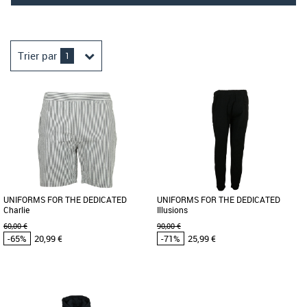
Trier par
1
UNIFORMS FOR THE DEDICATED
UNIFORMS FOR THE DEDICATED
Charlie
Illusions
60,00 €
90,00 €
-65%
20,99 €
-71%
25,99 €
48
50
52
48
50
52