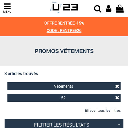
Trier par
MENU
Derniers arrivages
OFFRE RENTRÉE -15%
Prix croissant
CODE : RENTREE26
Prix décroissant
PROMOS VÊTEMENTS
Meilleures remises
3 articles trouvés
Vêtements
52
Effacer tous les filtres
FILTRER LES RÉSULTATS