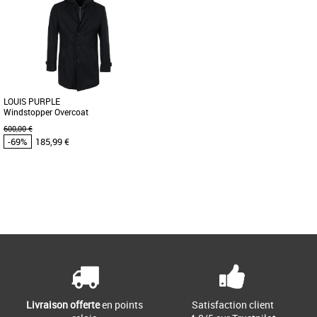
Vêtements pas cher et Promos
Vêtements pas cher et Promos
Vêtements
Vêtements
Uniforms for the Dedicated est un
Uniforms for the Dedicated est un
studio de vêtements professionnels
studio de vêtements professionnels
basé à Stockholm, axé sur la [...]
basé à Stockholm, axé sur la [...]
LOUIS PURPLE
Windstopper Overcoat
600,00 €
-69%
185,99 €
50
52
54
56
Page
1
/ 1
Vêtements pas cher et Promos
Vêtements
Louis Purple a créé la fermeture à
glissière spéciale à l'avant pour vous
permettre de rester élégant [...]
Livraison offerte
en points
Satisfaction client