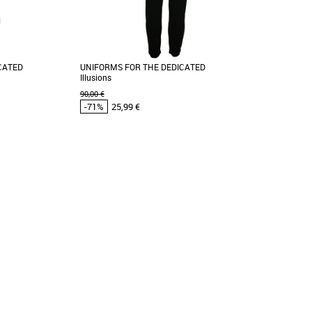
CATED
UNIFORMS FOR THE DEDICATED
Illusions
90,00 €
-71%
25,99 €
48
50
52
omos Vêtements
Vêtements pas cher et Promos Vêtements
d est un studio de
Uniforms for the Dedicated est un studio de
 basé à Stockholm,
vêtements professionnels basé à Stockholm,
axé sur la [...]