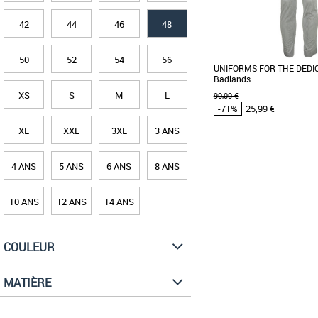
42
44
46
48
50
52
54
56
UNIFORMS FOR THE DEDI
Badlands
XS
S
M
L
90,00 €
-71%
25,99 €
XL
XXL
3XL
3 ANS
48
4 ANS
5 ANS
6 ANS
8 ANS
Vêtements pas cher et Pr
Uniforms for the Dedicate
vêtements professionnels
10 ANS
12 ANS
14 ANS
axé sur la [...]
COULEUR
MATIÈRE