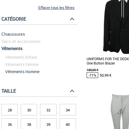
Effacer tous les filtres
CATÉGORIE
Chaussures
Sacs et accessoires
Vêtements
Vêtements Enfant
UNIFORMS FOR THE DEDI
One Button Blazer
Vêtements Femme
180,00 €
Vêtements Homme
-71%
50,99 €
TAILLE
46
48
50
Vêtements pas cher et Pr
Uniforms for the Dedicate
vêtements professionnels
28
30
32
34
axé sur la [...]
36
38
39
40