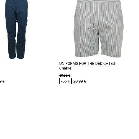
Prix croissant
Prix décroissant
Meilleures remises
UNIFORMS FOR THE DEDICATED
Charlie
60,00 €
9 €
-65%
20,99 €
48
50
52
s cher et Promos Vêtements
Vêtements pas cher et Promos Vêtements
: - Pantalon chino Tex à la coupe
Uniforms for the Dedicated est un studio de
assants de ceinture et zip de
vêtements professionnels basé à Stockholm,
.]
axé sur la [...]