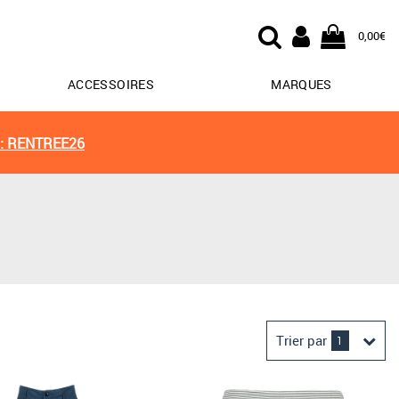
0,00€
ACCESSOIRES
MARQUES
: RENTREE26
Trier par
1
Derniers arrivages