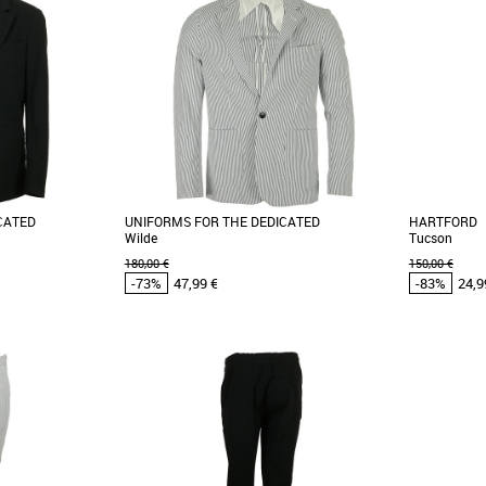
CATED
UNIFORMS FOR THE DEDICATED
HARTFORD
Wilde
Tucson
180,00 €
150,00 €
-73%
47,99 €
-83%
24,9
46
48
46
48
omos Vêtements
Vêtements pas cher et Promos Vêtements
Vêtements pa
d est un studio de
Uniforms for the Dedicated est un studio de
Plus produit
 basé à Stockholm,
vêtements professionnels basé à Stockholm,
droite. - P
axé sur la [...]
fermeture. - [..