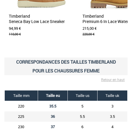
Timberland
Timberland
Seneca Bay Low Lace Sneaker
Premium 6 In Lace Waterp
94,99 €
215,00 €
110,00 €
220,00 €
CORRESPONDANCES DES TAILLES TIMBERLAND
POUR LES CHAUSSURES FEMME
Retour en haut
Taille mm
Taille eu
Taille us
Taille uk
220
35.5
5
3
225
36
5.5
3.5
230
37
6
4