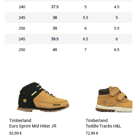
240
37.5
5
4.5
245
38
5.5
5
250
39
6
5.5
245
39.5
6.5
6
250
40
7
6.5
Timberland
Timberland
Euro Sprint Mid Hiker JR
Toddle Tracks H&L
92,99 €
72,99 €