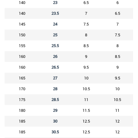
140
23
6.5
6
140
23.5
7
6.5
145
24
7.5
7
150
25
8
7.5
155
25.5
8.5
8
160
26
9
8.5
160
26.5
9.5
9
165
27
10
9.5
170
28
10.5
10
175
28.5
11
10.5
180
29
11.5
11
185
30
12.5
12
185
30.5
12.5
12