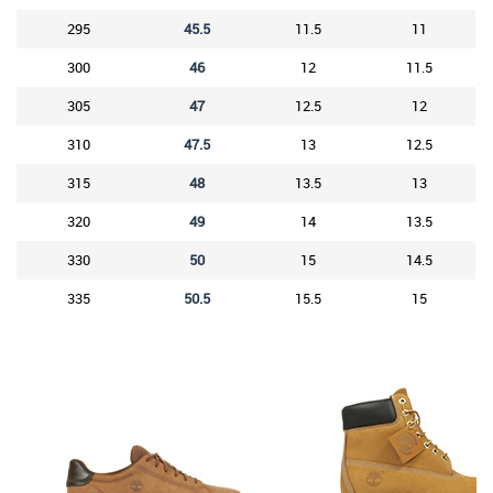
295
45.5
11.5
11
300
46
12
11.5
305
47
12.5
12
310
47.5
13
12.5
315
48
13.5
13
320
49
14
13.5
330
50
15
14.5
335
50.5
15.5
15