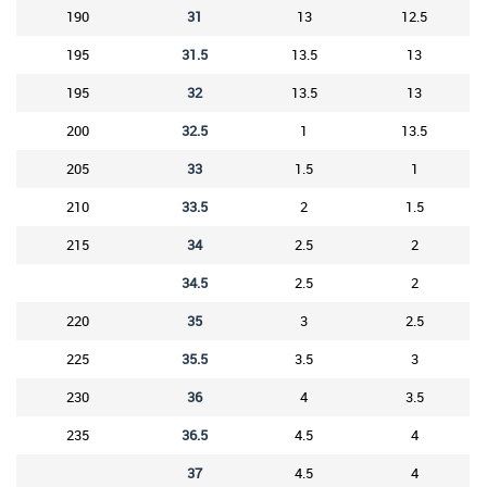
190
31
13
12.5
195
31.5
13.5
13
195
32
13.5
13
200
32.5
1
13.5
205
33
1.5
1
210
33.5
2
1.5
215
34
2.5
2
34.5
2.5
2
220
35
3
2.5
225
35.5
3.5
3
230
36
4
3.5
235
36.5
4.5
4
37
4.5
4