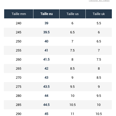
Taille mm
Taille eu
Taille us
Taille uk
240
39
6
5.5
245
39.5
6.5
6
250
40
7
6.5
255
41
7.5
7
260
41.5
8
7.5
265
42
8.5
8
270
43
9
8.5
275
43.5
9.5
9
280
44
10
9.5
285
44.5
10.5
10
290
45
11
10.5