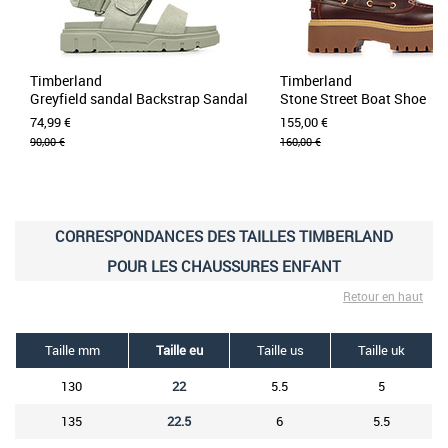
Timberland
Timberland
Greyfield sandal Backstrap Sandal
Stone Street Boat Shoe
74,99 €
155,00 €
90,00 €
160,00 €
CORRESPONDANCES DES TAILLES TIMBERLAND
POUR LES CHAUSSURES ENFANT
Retour en haut
Taille mm
Taille eu
Taille us
Taille uk
130
22
5.5
5
135
22.5
6
5.5