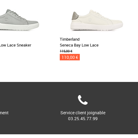
Timberland
Low Lace Sneaker
Seneca Bay Low Lace
115,00 €
110,00 €
ment
Service client joignable
03.25.45.77.99