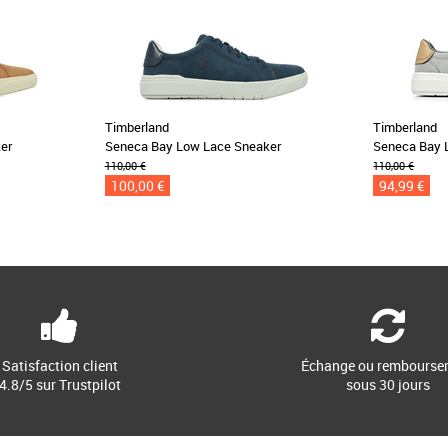
Timberland
Timberland
er
Seneca Bay Low Lace Sneaker
Seneca Bay 
110,00 €
110,00 €
100,00 €
94,99 €
Satisfaction client
Échange ou rembourse
4.8/5 sur Trustpilot
sous 30 jours