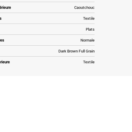
érieure
Caoutchouc
s
Textile
Plats
res
Normale
Dark Brown Full Grain
rieure
Textile