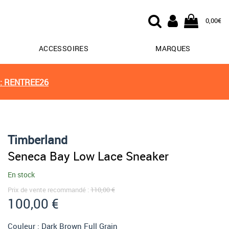
0,00€
ACCESSOIRES
MARQUES
: RENTREE26
Timberland
Seneca Bay Low Lace Sneaker
En stock
Prix de vente recommandé :
110,00 €
100,00 €
Couleur :
Dark Brown Full Grain