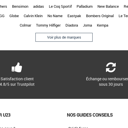
hers
Bensimon
adidas
Le Coq Sportif
Palladium
New Balance
Re
GG
Globe
Calvin Klein
No Name
Eastpak
Bombers Original
Le Te
Colmar
Tommy Hilfiger
Diadora
Joma
Kempa
Voir plus de marques
Satisfaction client
Échange ou rembourse
4.8/5 sur Trustpilot
sous 30 jours
R U23
NOS GUIDES CONSEILS