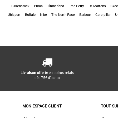
Birkenstock
Puma
Timberland
Fred Perry
Dr. Martens
Skec
Uhlsport
Buffalo
Nike
The North Face
Barbour
Caterpillar
U
Livraison offerte
en points relais
dès 75€ d'achat
MON ESPACE CLIENT
TOUT SU