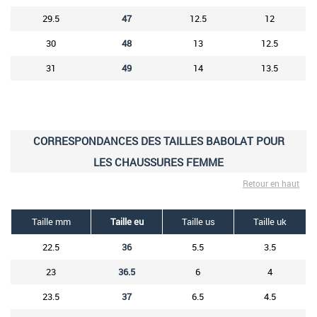
29.5
47
12.5
12
30
48
13
12.5
31
49
14
13.5
CORRESPONDANCES DES TAILLES BABOLAT POUR
LES CHAUSSURES FEMME
Retour en haut
Taille mm
Taille eu
Taille us
Taille uk
22.5
36
5.5
3.5
23
36.5
6
4
23.5
37
6.5
4.5