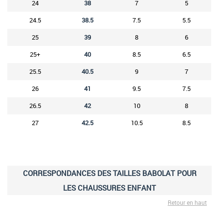
24
38
7
5
24.5
38.5
7.5
5.5
25
39
8
6
25+
40
8.5
6.5
25.5
40.5
9
7
26
41
9.5
7.5
26.5
42
10
8
27
42.5
10.5
8.5
CORRESPONDANCES DES TAILLES BABOLAT POUR
LES CHAUSSURES ENFANT
Retour en haut