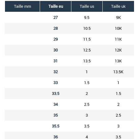
Taille mm
Taille eu
Taille us
Taille uk
27
9.5
9K
28
10.5
10K
29
11.5
11K
30
12.5
12K
31
13.5
13K
32
1
13.5K
33
1.5
1
33.5
2
1.5
34
2.5
2
35
3
2.5
35.5
3.5
3
36
4
3.5