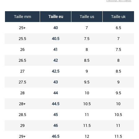
Taille mm
Taille eu
Taille us
Taille uk
25+
40
7
6.5
25.5
40.5
7.5
7
26
41
8
7.5
26.5
42
8.5
8
27
42.5
9
8.5
27.5
43
9.5
9
28
44
10
9.5
28+
44.5
10.5
10
28.5
45
11
10.5
29
46
11.5
11
29+
46.5
12
11.5