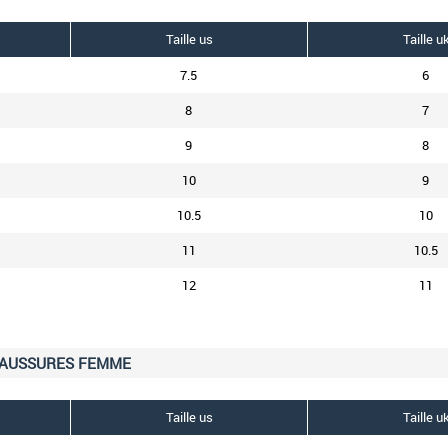
Taille us
Taille u
7.5
6
8
7
9
8
10
9
10.5
10
11
10.5
12
11
HAUSSURES FEMME
Taille us
Taille u