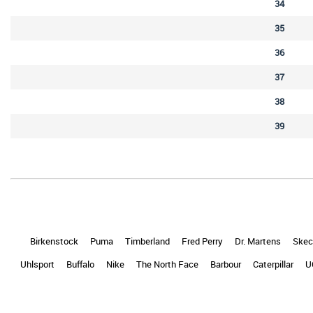
34
35
36
37
38
39
Birkenstock
Puma
Timberland
Fred Perry
Dr. Martens
Skec
Uhlsport
Buffalo
Nike
The North Face
Barbour
Caterpillar
U