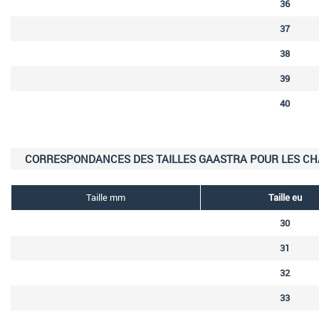
36
37
38
39
40
CORRESPONDANCES DES TAILLES GAASTRA POUR LES C
Taille mm
Taille eu
30
31
32
33