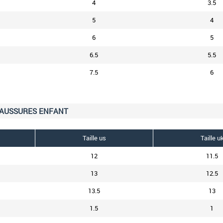
4
3.5
5
4
6
5
6.5
5.5
7.5
6
HAUSSURES ENFANT
Taille us
Taille u
12
11.5
13
12.5
13.5
13
1.5
1