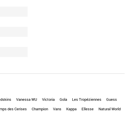
dskins
Vanessa WU
Victoria
Gola
Les Tropéziennes
Guess
mps des Cerises
Champion
Vans
Kappa
Ellesse
Natural World