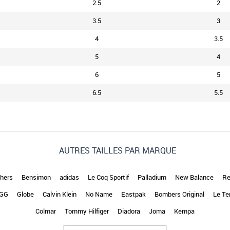
2.5
2
3.5
3
4
3.5
5
4
6
5
6.5
5.5
AUTRES TAILLES PAR MARQUE
hers
Bensimon
adidas
Le Coq Sportif
Palladium
New Balance
Re
GG
Globe
Calvin Klein
No Name
Eastpak
Bombers Original
Le Te
Colmar
Tommy Hilfiger
Diadora
Joma
Kempa