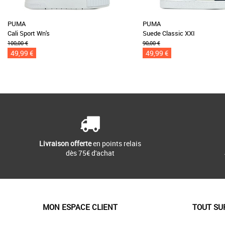
PUMA
PUMA
Cali Sport Wn's
Suede Classic XXI
100,00 €
90,00 €
49,99 €
49,99 €
Livraison offerte
en points relais
dès 75€ d'achat
MON ESPACE CLIENT
TOUT SU