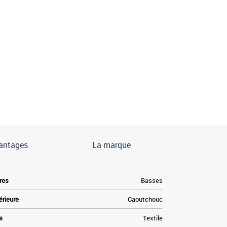
antages
La marque
res
Basses
érieure
Caoutchouc
s
Textile