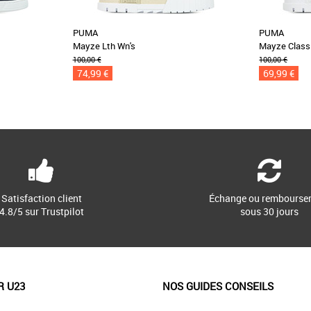
PUMA
PUMA
Mayze Lth Wn's
Mayze Class
100,00 €
100,00 €
74,99 €
69,99 €
Satisfaction client
Échange ou rembourse
4.8/5 sur Trustpilot
sous 30 jours
R U23
NOS GUIDES CONSEILS