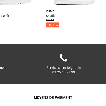
PUMA
ic Wn's
Shuffle
60,00 €
58,00 €
ment
Service client joignable
03.25.45.77.99
MOYENS DE PAIEMENT