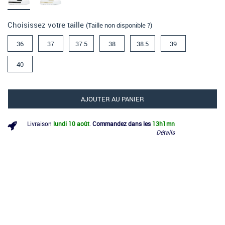
Choisissez votre taille
(Taille non disponible ?)
36
37
37.5
38
38.5
39
40
AJOUTER AU PANIER
Livraison
lundi 10 août
.
Commandez dans les
13h
1mn
Détails