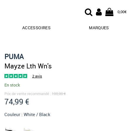
0,00€
ACCESSOIRES
MARQUES
PUMA
Mayze Lth Wn's
2 avis
En stock
Prix de vente recommandé :
100,00 €
74,99 €
Couleur :
White / Black