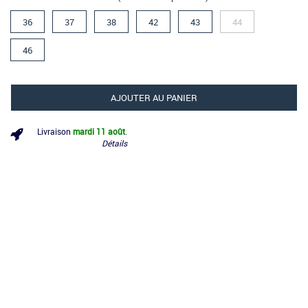
36
37
38
42
43
44
46
AJOUTER AU PANIER
Livraison
mardi 11 août
.
Détails