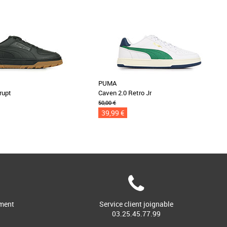
PUMA
rupt
Caven 2.0 Retro Jr
50,00 €
39,99 €
ment
Service client joignable
03.25.45.77.99