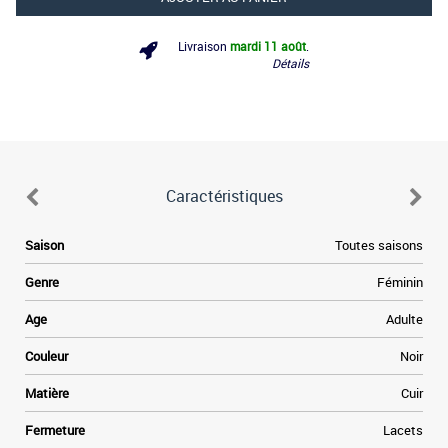
Livraison
mardi 11 août
.
Détails
Caractéristiques
.
Saison
Toutes saisons
s
r
Genre
Féminin
a
s
Age
Adulte
e
d
e
Couleur
Noir
n
n
Matière
Cuir
Fermeture
Lacets