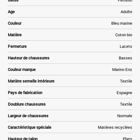
Genre
Féminin
Age
Adulte
Couleur
Bleu marine
Matière
Coton bio
Fermeture
Lacets
Hauteur de chaussures
Basses
Couleur marque
Marino Enz
Matière semelle intérieure
Textile
Pays de fabrication
Espagne
Doublure chaussures
Textile
Largeur de chaussures
Normale
Caractéristique spéciale
Matières recyclées
Hauteur de talon
Plats