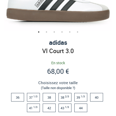
adidas
Vl Court 3.0
En stock
68,00 €
Choisissez votre taille
(Taille non disponible ?)
1/3
2/3
1/3
36
37
38
38
39
40
1/3
1/3
41
42
43
44