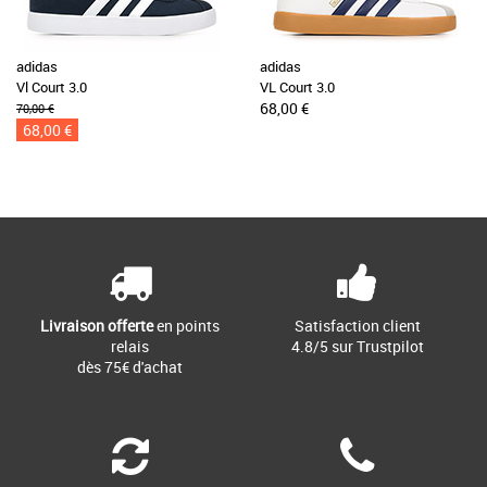
adidas
adidas
Vl Court 3.0
VL Court 3.0
68,00 €
70,00 €
68,00 €
Livraison offerte
en points
Satisfaction client
relais
4.8/5 sur Trustpilot
dès 75€ d'achat