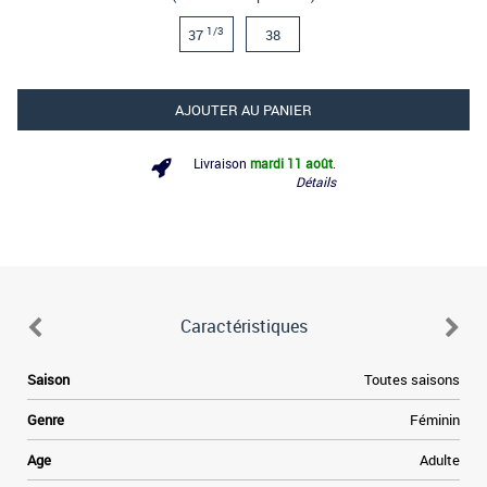
1/3
37
38
AJOUTER AU PANIER
Livraison
mardi 11 août
.
Détails
Caractéristiques
e
Saison
Toutes saisons
s
e
Genre
Féminin
s
e
Age
Adulte