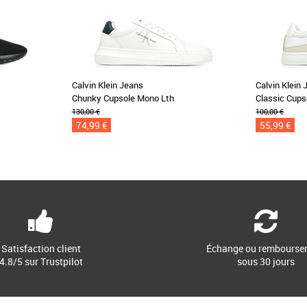
Calvin Klein Jeans
Calvin Klein
Chunky Cupsole Mono Lth
Classic Cup
130,00 €
100,00 €
74,99 €
55,99 €
Satisfaction client
Échange ou rembourse
4.8/5 sur Trustpilot
sous 30 jours