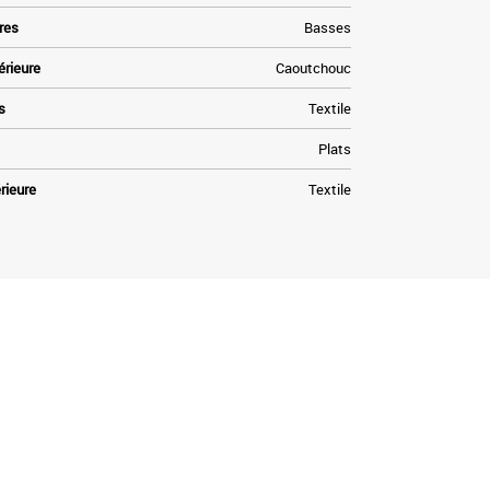
res
Basses
érieure
Caoutchouc
s
Textile
Plats
rieure
Textile