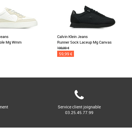
 Jeans
Calvin Klein Jeans
sole Mg Wmm
Runner Sock Laceup Mg Canvas
100,00 €
59,99 €
ment
Service client joignable
03.25.45.77.99