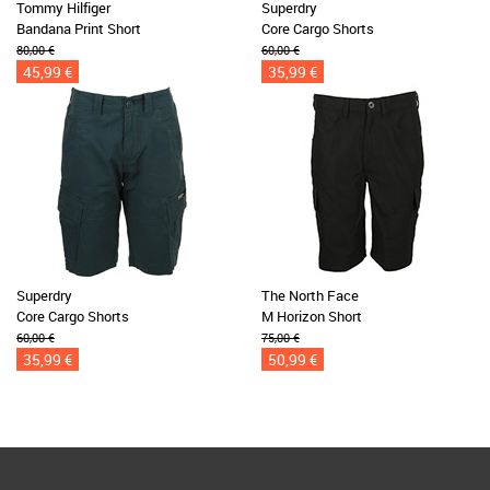
Tommy Hilfiger
Superdry
Bandana Print Short
Core Cargo Shorts
80,00 €
60,00 €
45,99 €
35,99 €
Superdry
The North Face
Core Cargo Shorts
M Horizon Short
60,00 €
75,00 €
35,99 €
50,99 €