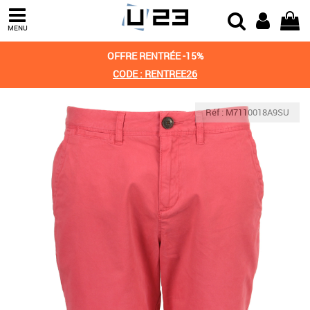
MENU
OFFRE RENTRÉE -15%
CODE : RENTREE26
Réf : M7110018A9SU