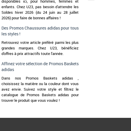
disponibles ici, pour hommes, femmes et
enfants. Chez U23, pas besoin d'attendre les
39 1/3
41 1/3
42
49 1/3
Soldes hiver 2026 (du 24 juin au 28 juillet
Chaussures adidas pas
2026) pour faire de bonnes affaires !
Baskets adidas
Les adidas Galaxy Og allie
Des Promos Chaussures adidas pour tous
confort optimal, idéales po
décontracté [...]
les styles !
Retrouvez votre article préféré parmi les plus
grandes marques. Chez U23, bénéficiez
d'offres à prix attractifs toute l'année.
Affinez votre sélection de Promos Baskets
adidas
Dans nos Promos Baskets adidas ,
choisissez la matière ou la couleur dont vous
avez envie. Suivez votre style et filtrez le
catalogue de Promos Baskets adidas pour
trouver le produit que vous voulez !