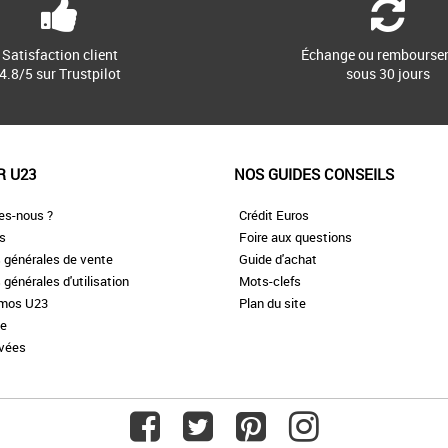
Satisfaction client
Échange ou rembourse
4.8/5 sur Trustpilot
sous 30 jours
R U23
NOS GUIDES CONSEILS
es-nous ?
Crédit Euros
es
Foire aux questions
 générales de vente
Guide d'achat
 générales d'utilisation
Mots-clefs
omos U23
Plan du site
te
ivées