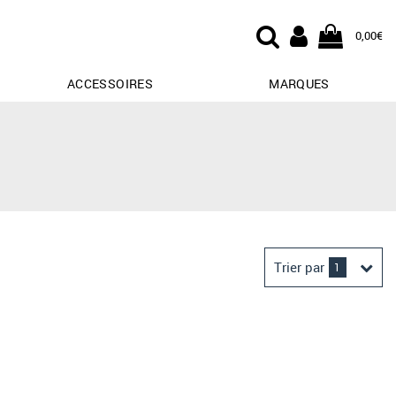
0,00€
ACCESSOIRES
MARQUES
Trier par
1
Derniers arrivages
Prix croissant
Prix décroissant