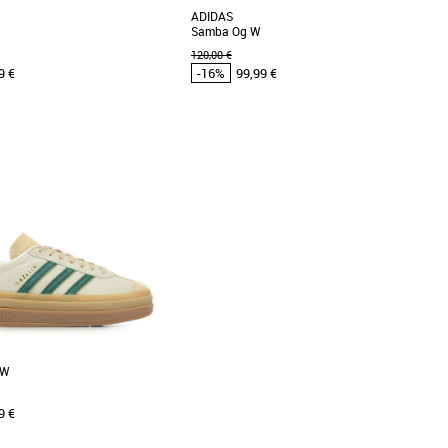
ADIDAS
Samba Og W
120,00 €
9 €
-16%
99,99 €
37 1/3
38
38 2/3
39 1/3
 adidas pas cher et Promos
Chaussures adidas pas cher et Promos
as
Baskets adidas
l’identique de l’Adi Racer Lo de
Découvrez les adidas Samba Og W, des
chaussure basse est conçue pour
baskets emblématiques revisitées pour la
saison Printemps-Été [...]
 W
9 €