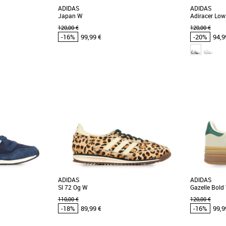
ADIDAS
ADIDAS
Japan W
Adiracer Low
120,00 €
120,00 €
-16%
99,99 €
-20%
94,9
37 1/3
38
38 2/3
39 1/3
40
38
39 1/3
 cher et Promos
Chaussures adidas pas cher et Promos
Chaussures
Baskets adidas
Baskets adid
perstar II W, des
Découvrez les adidas Japan W, des baskets
Réédition à 
nterprétées pour la
élégantes et légères spécialement conçues
2006, cette 
pour les femmes [...]
la vitesse. [...]
ADIDAS
ADIDAS
Sl 72 Og W
Gazelle Bold
110,00 €
120,00 €
-18%
89,99 €
-16%
99,9