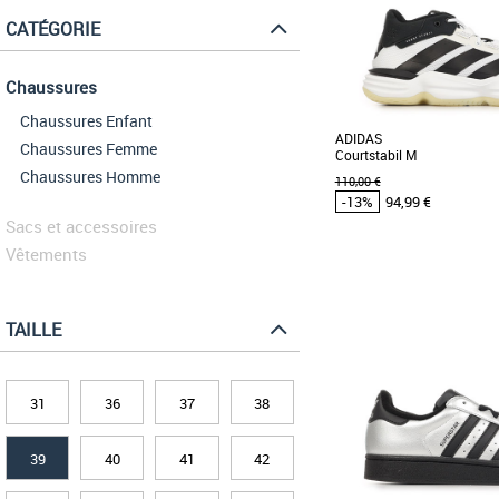
CATÉGORIE
Chaussures
Chaussures Enfant
ADIDAS
Chaussures Femme
Courtstabil M
Chaussures Homme
110,00 €
-13%
94,99 €
Sacs et accessoires
Vêtements
39 1/3
40
41 1/3
42
42 
45 1/3
46
46 2/3
48
48 
Chaussures adidas pas
TAILLE
Baskets adidas
Les adidas Courtstabil M 
de handball conçues pour
confort et [...]
31
36
37
38
39
40
41
42