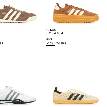
Meilleures remises
ADIDAS
Vl Court Bold
90,00 €
9 €
-16%
74,99 €
/3
42
43 1/3
44
36
37 1/3
38
39 1/3
40
 adidas pas cher et Promos
Chaussures adidas pas cher et Promos
as
Baskets adidas
R71 sont des baskets masculines
Découvrez les adidas Vl Court Bold, des
e classique et confort optimal.
baskets féminines alliant style et confort pour
[...]
la saison Printemps-Été [...]