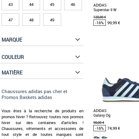
43
44
45
46
ADIDAS
Superstar II W
120,00 €
47
48
49
-16%
99,99 €
MARQUE
37 1/3
38 2/3
39 1/3
40
Chaussures adidas pas
Baskets adidas
COULEUR
Découvrez les adidas Su
baskets emblématiques réi
saison Printemps-Été [...]
MATIÈRE
Chaussures adidas pas cher et
Promos Baskets adidas
Vous êtes à la recherche de produits en
ADIDAS
Galaxy Og
promos hiver ? Retrouvez toutes nos promos
hiver sur des centaines d'articles !
90,00 €
-16%
74,99 €
Chaussures, vêtements et accessoires de
tout style et de toutes marques sont