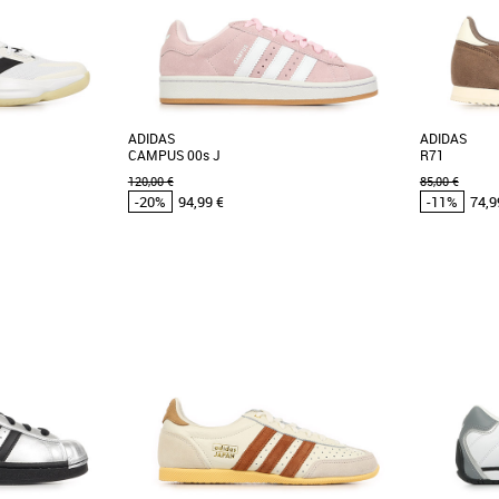
ADIDAS
ADIDAS
CAMPUS 00s J
R71
120,00 €
85,00 €
-20%
94,99 €
-11%
74,9
2/3
43 1/3
44
36
37 1/3
38
39 1/3
39 1/3
40 2
2/3
Chaussures adidas pas cher et Promos
Chaussures
Baskets adidas
Baskets adid
 cher et Promos
Découvrez les adidas CAMPUS 00s J, des
Les adidas 
baskets qui allient style et confort pour les
alliant styl
sont des chaussures
petites modeuses. [...]
Conçues pour 
 offrir stabilité,