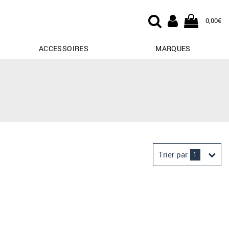
0,00€
ACCESSOIRES
MARQUES
Trier par
1
Derniers arrivages
Prix croissant
Prix décroissant