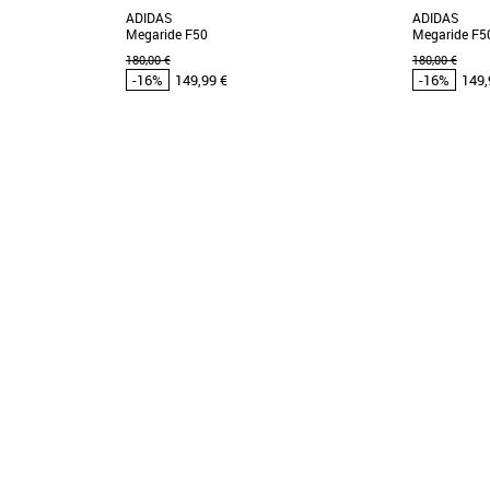
ADIDAS
ADIDAS
Megaride F50
Megaride F5
180,00 €
180,00 €
-16%
149,99 €
-16%
149,
42
43 1/3
44
43 1/3
44
 cher et Promos
Chaussures adidas pas cher et Promos
Chaussures
Baskets adidas
Baskets adid
72 Rs, des baskets
Découvrez les adidas Megaride F50, des
Découvrez 
et confort optimal.
baskets résolument modernes conçues pour le
baskets noire
style et le confort [...]
optimal, idéale