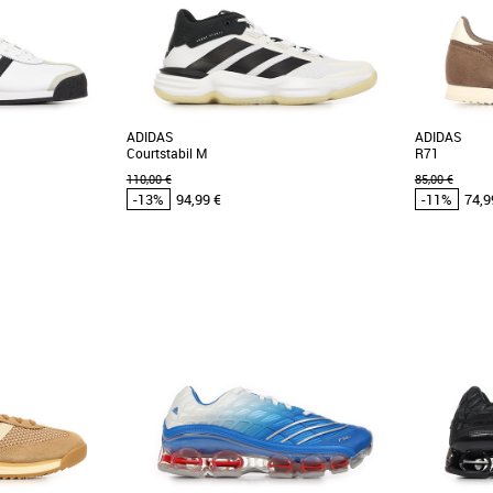
ADIDAS
ADIDAS
Courtstabil M
R71
110,00 €
85,00 €
-13%
94,99 €
-11%
74,9
42
42 2/3
39 1/3
40
41 1/3
42
42 2/3
43 1/3
44
39 1/3
40 2
45 1/3
46
46 2/3
48
48 2/3
Chaussures
Baskets adid
 cher et Promos
Chaussures adidas pas cher et Promos
Les adidas 
Baskets adidas
alliant styl
chez adidas, cette
Les adidas Courtstabil M sont des chaussures
Conçues pour 
teurs de "sneakers"
de handball conçues pour offrir stabilité,
confort et [...]