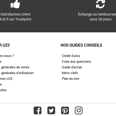
Satisfaction client
Échange ou rembourse
4.8/5 sur Trustpilot
sous 30 jours
R U23
NOS GUIDES CONSEILS
es-nous ?
Crédit Euros
es
Foire aux questions
 générales de vente
Guide d'achat
 générales d'utilisation
Mots-clefs
omos U23
Plan du site
te
ivées