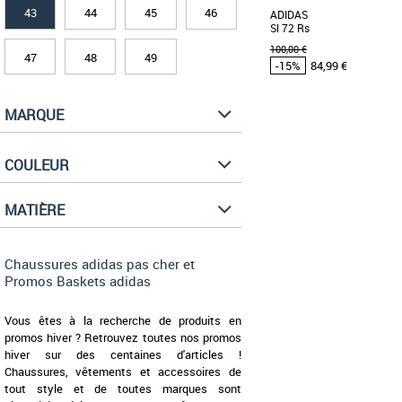
43
44
45
46
ADIDAS
Sl 72 Rs
100,00 €
47
48
49
-15%
84,99 €
MARQUE
42
42 2/3
43 1/3
44
Chaussures adidas pas
Baskets adidas
COULEUR
Découvrez les adidas Sl 
alliant style intemporel 
Conçues pour [...]
MATIÈRE
Chaussures adidas pas cher et
Promos Baskets adidas
Vous êtes à la recherche de produits en
promos hiver ? Retrouvez toutes nos promos
hiver sur des centaines d'articles !
Chaussures, vêtements et accessoires de
tout style et de toutes marques sont