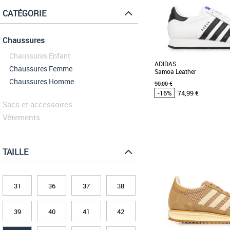
CATÉGORIE
Chaussures
Chaussures Enfant
ADIDAS
Chaussures Femme
Samoa Leather
Chaussures Homme
90,00 €
-16%
74,99 €
Sacs et accessoires
Vêtements
47 1/3
48
48 2/3
49 1/3
43 1/3
44
45 1/3
46
Chaussures adidas pas
TAILLE
Baskets adidas
Voici le modèle Samoa de 
chaussure séduira les ama
au style vintage Elle [...]
31
36
37
38
39
40
41
42