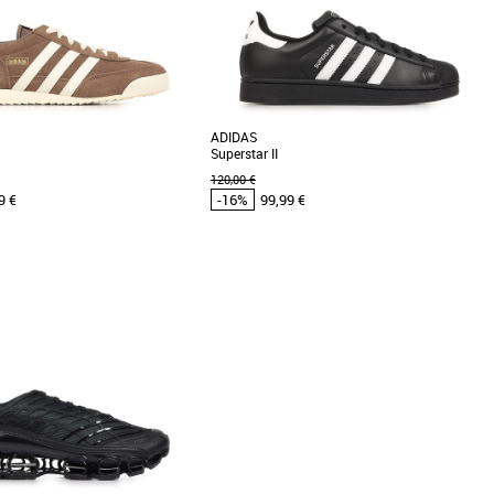
Meilleures remises
ADIDAS
Superstar II
120,00 €
9 €
-16%
99,99 €
/3
42
43 1/3
44
37 1/3
38
38 2/3
42 2/3
43 1/3
44
45 1/3
 adidas pas cher et Promos
Chaussures adidas pas cher et Promos
as
Baskets adidas
R71 sont des baskets masculines
Découvrez les adidas Superstar II, une basket
e classique et confort optimal.
iconique réinventée pour la collection
[...]
Printemps-Été [...]