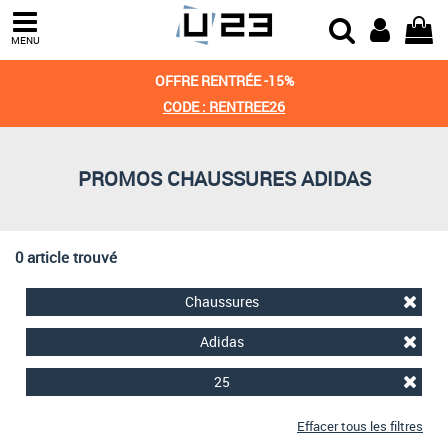
Trier par
MENU
Derniers arrivages
OFFRE RENTRÉE -15%
Prix croissant
CODE : RENTREE26
Prix décroissant
PROMOS CHAUSSURES ADIDAS
Meilleures remises
0 article trouvé
Chaussures
Adidas
25
Effacer tous les filtres