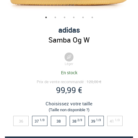
adidas
Samba Og W
Léger
En stock
Prix de vente recommandé :
120,00 €
99,99 €
Choisissez votre taille
(Taille non disponible ?)
1/3
2/3
1/3
1/3
36
37
38
38
39
41