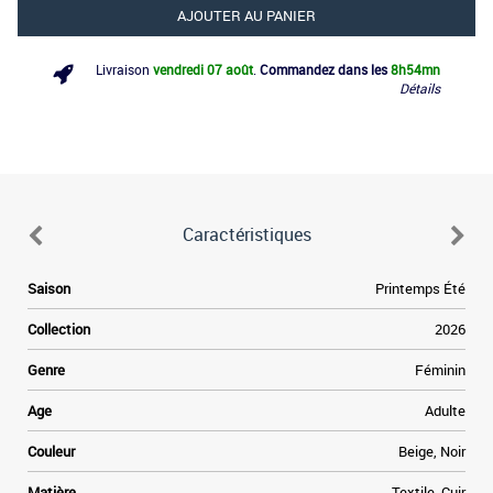
AJOUTER AU PANIER
Livraison
vendredi 07 août
.
Commandez dans les
8h
54mn
Détails
Caractéristiques
e
Saison
Printemps Été
s
e
Collection
2026
s
e
Genre
Féminin
Age
Adulte
e
Couleur
Beige, Noir
Matière
Textile, Cuir