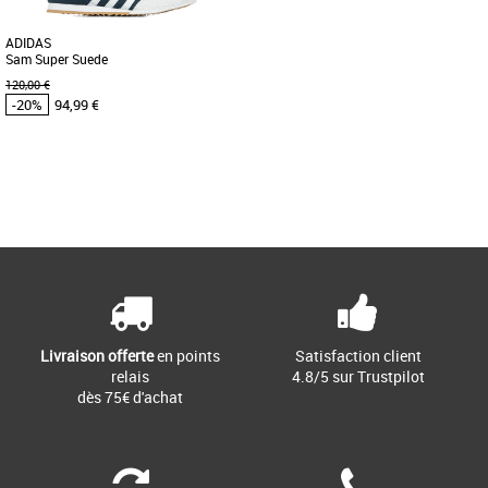
ADIDAS
Sam Super Suede
120,00 €
-20%
94,99 €
42
42 2/3
44
48 2/3
Page
1
/ 1
Chaussures adidas pas cher et Promos
Baskets adidas
La Sam Super Suede est inspirée des
modèles utilisés pour la pratique du
football en salle. Retrouvez [...]
Livraison offerte
en points
Satisfaction client
relais
4.8/5 sur Trustpilot
dès 75€ d'achat