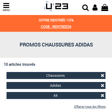
Trier par
MENU
Derniers arrivages
OFFRE RENTRÉE -15%
Prix croissant
CODE : RENTREE26
Prix décroissant
PROMOS CHAUSSURES ADIDAS
Meilleures remises
10 articles trouvés
Chaussures
Adidas
44
Effacer tous les filtres