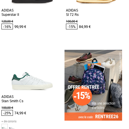
ADIDAS
ADIDAS
Superstar II
Sl 72 Rs
120,00 €
100,00 €
-16%
99,99 €
-15%
84,99 €
37 1/3
38
38 2/3
42 2/3
43 1/3
44
42
42 2/3
43 1/3
44
45 1/3
Chaussures adidas pas cher et Promos
Baskets adidas
Chaussures adidas pas cher et Promos
Découvrez les adidas Sl 72 Rs, des
Baskets adidas
baskets alliant style intemporel et
Découvrez les adidas Superstar II, une
confort optimal. Conçues pour [...]
basket iconique réinventée pour la
collection Printemps-Été [...]
ADIDAS
Stan Smith Cs
100,00 €
-25%
74,99 €
+ de coloris