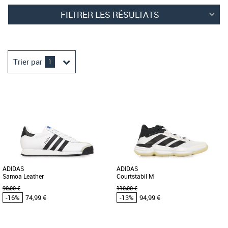
FILTRER LES RÉSULTATS
Trier par
1
ADIDAS
ADIDAS
Samoa Leather
Courtstabil M
90,00 €
110,00 €
-16%
74,99 €
-13%
94,99 €