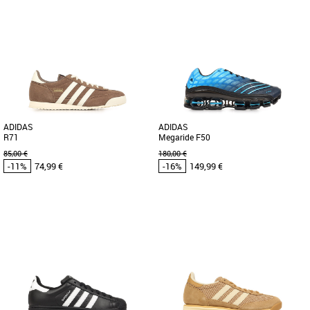
47 1/3
48
48 2/3
49 1/3
42
42 2/3
39 1/3
40
41 1/3
42
42 2/3
43 1/3
43 1/3
44
45 1/3
46
44
45 1/3
46
46 2/3
48
48 2/3
Chaussures adidas pas cher et Promos
Chaussures adidas pas cher et Promos
Baskets adidas
Baskets adidas
Voici le modèle Samoa de chez adidas,
Les adidas Courtstabil M sont des
cette chaussure séduira les amateurs
chaussures de handball conçues pour
de "sneakers" au style vintage Elle [...]
offrir stabilité, confort et [...]
ADIDAS
ADIDAS
R71
Megaride F50
85,00 €
180,00 €
-11%
74,99 €
-16%
149,99 €
39 1/3
40 2/3
42
43 1/3
44
41 1/3
42
42 2/3
44
45 1/3
Chaussures adidas pas cher et Promos
Chaussures adidas pas cher et Promos
Baskets adidas
Baskets adidas
Les adidas R71 sont des baskets
Découvrez les adidas Megaride F50,
masculines alliant style classique et
des baskets masculines alliant style et
confort optimal. Conçues pour [...]
confort pour accompagner [...]