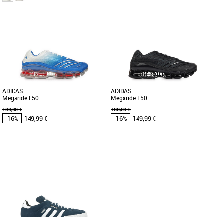
41 1/3
44
Chaussures adidas pas cher et Promos
Baskets adidas
CETTE CHAUSSURE A ÉTÉ CRÉÉE EN
PARTIE AVEC DES MATÉRIAUX
NATURELS. Nouvelle version d'une
icône, [...]
ADIDAS
ADIDAS
Megaride F50
Megaride F50
180,00 €
180,00 €
-16%
149,99 €
-16%
149,99 €
42
43 1/3
44
43 1/3
44
Chaussures adidas pas cher et Promos
Chaussures adidas pas cher et Promos
Baskets adidas
Baskets adidas
Découvrez les adidas Megaride F50,
Découvrez les adidas Megaride F50,
des baskets résolument modernes
des baskets noires alliant style
conçues pour le style et le confort [...]
moderne et confort optimal, idéales [...]