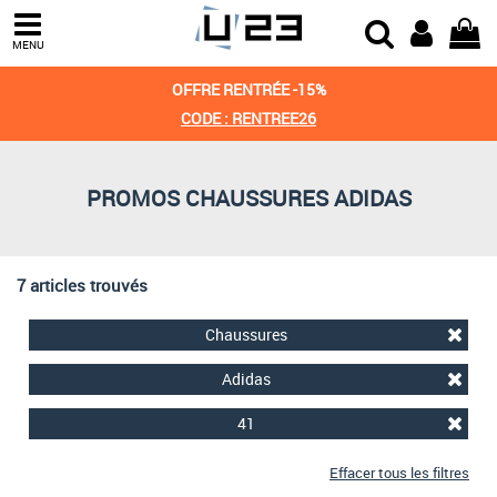
Trier par
MENU
Derniers arrivages
OFFRE RENTRÉE -15%
Prix croissant
CODE : RENTREE26
Prix décroissant
PROMOS CHAUSSURES ADIDAS
Meilleures remises
7 articles trouvés
Chaussures
Adidas
41
Effacer tous les filtres