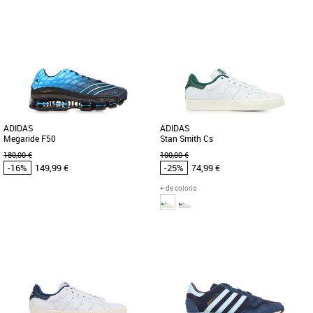
39 1/3
40
41 1/3
42
42 2/3
43 1/3
40
41 1/3
44
45 1/3
46
46 2/3
48
48 2/3
Chaussures adidas pas cher et Promos
Baskets adidas
Chaussures adidas pas cher et Promos
Réédition à l’identique de l’Adi Racer Lo
Baskets adidas
de 2006, cette chaussure basse est
Les adidas Courtstabil M sont des
conçue pour la vitesse. [...]
chaussures de handball conçues pour
offrir stabilité, confort et [...]
ADIDAS
ADIDAS
Megaride F50
Stan Smith Cs
180,00 €
100,00 €
-16%
149,99 €
-25%
74,99 €
+ de coloris
41 1/3
42
42 2/3
44
45 1/3
41 1/3
44
Chaussures adidas pas cher et Promos
Chaussures adidas pas cher et Promos
Baskets adidas
Baskets adidas
Découvrez les adidas Megaride F50,
CETTE CHAUSSURE A ÉTÉ CRÉÉE EN
des baskets masculines alliant style et
PARTIE AVEC DES MATÉRIAUX
confort pour accompagner [...]
NATURELS. Nouvelle version d'une
icône, [...]