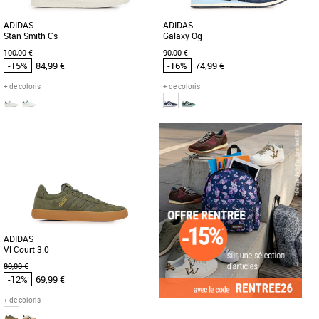
ADIDAS
ADIDAS
Stan Smith Cs
Galaxy Og
100,00 €
90,00 €
-15%
84,99 €
-16%
74,99 €
+ de coloris
+ de coloris
41 1/3
39 1/3
41 1/3
42
49 1/3
Chaussures adidas pas cher et Promos
Chaussures adidas pas cher et Promos
Baskets adidas
Baskets adidas
Les adidas Stan Smith Cs incarnent
Les adidas Galaxy Og allient style
l'alliance parfaite entre style intemporel
raffiné et confort optimal, idéales pour
et confort moderne. Conçues [...]
un look urbain et décontracté [...]
ADIDAS
Vl Court 3.0
80,00 €
-12%
69,99 €
+ de coloris