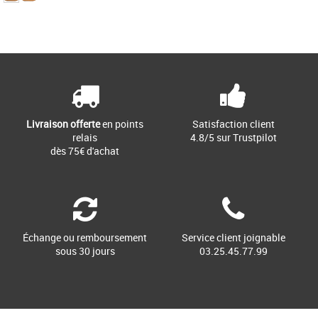
41 1/3
Page
1
/ 1
Chaussures adidas pas cher et Promos
Baskets adidas
Découvrez les adidas Vl Court 3.0, une
paire de baskets qui allie style et
confort pour les hommes modernes. [...]
Livraison offerte
en points
Satisfaction client
relais
4.8/5 sur Trustpilot
dès 75€ d'achat
Échange ou remboursement
Service client joignable
sous 30 jours
03.25.45.77.99