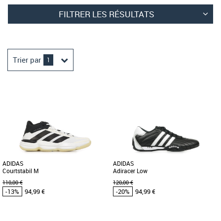
FILTRER LES RÉSULTATS
Trier par
1
ADIDAS
ADIDAS
Courtstabil M
Adiracer Low
110,00 €
120,00 €
-13%
94,99 €
-20%
94,99 €