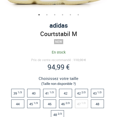
adidas
Courtstabil M
En stock
Prix de vente recommandé :
110,00 €
94,99 €
Choisissez votre taille
(Taille non disponible ?)
1/3
1/3
2/3
1/3
39
40
41
42
42
43
1/3
2/3
1/3
44
45
46
46
47
48
2/3
48