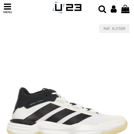
MENU
Réf : KJ1559