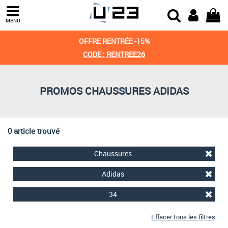
Trier par
MENU
Derniers arrivages
OFFRE RENTRÉE -15%
Prix croissant
CODE : RENTREE26
Prix décroissant
PROMOS CHAUSSURES ADIDAS
Meilleures remises
0 article trouvé
Chaussures
Adidas
34
Effacer tous les filtres