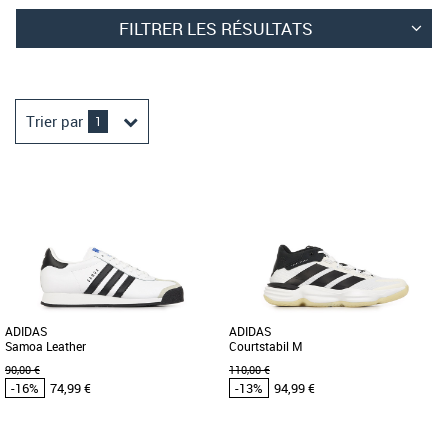
FILTRER LES RÉSULTATS
Trier par
1
ADIDAS
ADIDAS
Samoa Leather
Courtstabil M
90,00 €
110,00 €
-16%
74,99 €
-13%
94,99 €