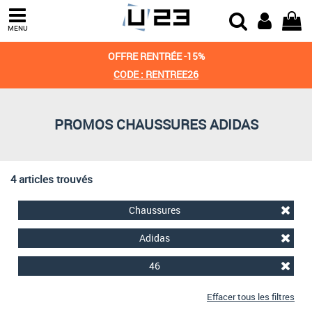
Trier par
MENU
Derniers arrivages
OFFRE RENTRÉE -15%
Prix croissant
CODE : RENTREE26
Prix décroissant
PROMOS CHAUSSURES ADIDAS
Meilleures remises
4 articles trouvés
Chaussures
Adidas
46
Effacer tous les filtres