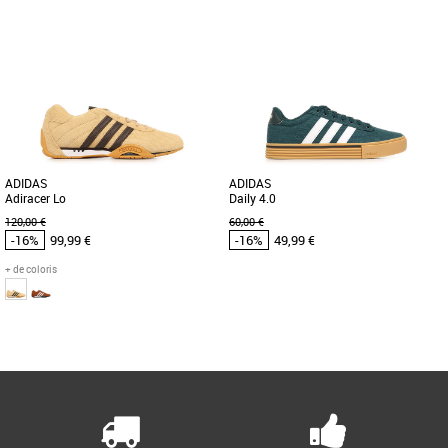
47 1/3
48
48 2/3
49 1/3
42
42 2/3
39 1/3
40
41 1/3
42
42 2/3
43 1/3
43 1/3
44
45 1/3
46
44
45 1/3
46
46 2/3
48
48 2/3
Chaussures adidas pas cher et Promos
Chaussures adidas pas cher et Promos
Baskets adidas
Baskets adidas
Voici le modèle Samoa de chez adidas,
Les adidas Courtstabil M sont des
cette chaussure séduira les amateurs
chaussures de handball conçues pour
de "sneakers" au style vintage Elle [...]
offrir stabilité, confort et [...]
ADIDAS
ADIDAS
Adiracer Lo
Daily 4.0
120,00 €
60,00 €
-16%
99,99 €
-16%
49,99 €
+ de coloris
46
46
Page
1
/ 1
Chaussures adidas pas cher et Promos
Chaussures adidas pas cher et Promos
Baskets adidas
Baskets adidas
Découvrez les adidas Adiracer Lo, des
Les adidas Daily 4.0 sont des baskets
baskets masculines alliant style et
basses conçues pour les hommes
confort pour la saison Printemps-Été
adultes qui recherchent à la fois [...]
[...]