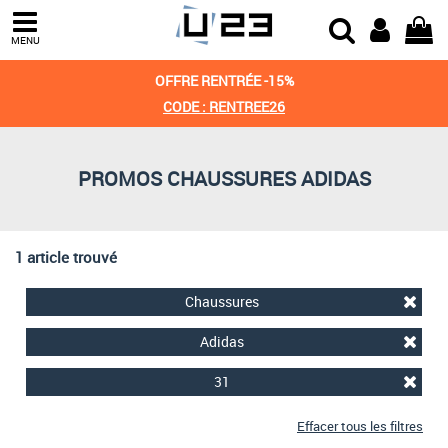
Trier par
MENU
Derniers arrivages
OFFRE RENTRÉE -15%
Prix croissant
CODE : RENTREE26
Prix décroissant
PROMOS CHAUSSURES ADIDAS
Meilleures remises
1 article trouvé
Chaussures
Adidas
31
Effacer tous les filtres