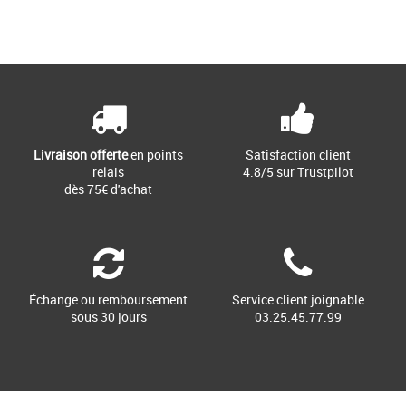
31
Page
1
/ 1
Chaussures adidas pas cher et Promos
Baskets adidas
Découvrez les adidas Campus 00s C,
des baskets qui allient style et confort
pour les enfants. Avec [...]
Livraison offerte
en points
Satisfaction client
relais
4.8/5 sur Trustpilot
dès 75€ d'achat
Échange ou remboursement
Service client joignable
sous 30 jours
03.25.45.77.99