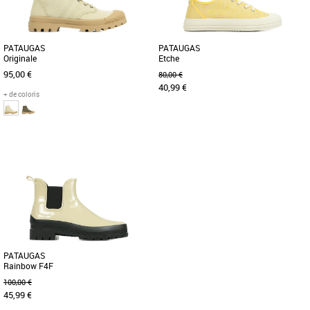
PATAUGAS
PATAUGAS
Originale
Etche
95,00 €
80,00 €
40,99 €
+ de coloris
36
37
38
Chaussures pataugas
Chaussures pataugas
La boots Authentique est revisitée cette
Adoptez la basket femme en toile Etche,
saison avec une toute nouvelle version
votre futur essentiel de la saison. Cette
plus responsable et [...]
basket basse est munie [...]
PATAUGAS
Rainbow F4F
100,00 €
45,99 €