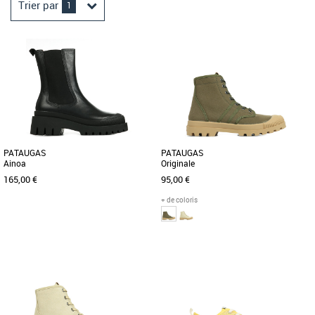
Trier par
1
PATAUGAS
PATAUGAS
Ainoa
Originale
165,00 €
95,00 €
+ de coloris
37
39
36
Chaussures pataugas
Chaussures pataugas
Adoptez la bottine en cuir pour femme
Le brodequin traditionnel Pataugas est
AINOA, création de Pataugas. Cette
de retour avec la version revisitée de la
chaussure est conçue avec [...]
boots Authentique. [...]