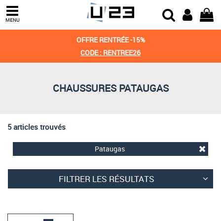
Trier par
MENU
Derniers arrivages
OFFRE RENTRÉE -15%
Prix croissant
CODE : RENTREE26
Prix décroissant
CHAUSSURES PATAUGAS
Meilleures remises
5 articles trouvés
Pataugas
FILTRER LES RÉSULTATS