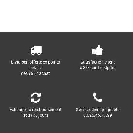
38
Page
1
/ 1
Chaussures pataugas
Découvrez la botte de pluie pour femme
RAINBOW, nouvelle création de
Pataugas. Inspirée depuis la [...]
Livraison offerte
en points
Satisfaction client
relais
4.8/5 sur Trustpilot
dès 75€ d'achat
Échange ou remboursement
Service client joignable
sous 30 jours
03.25.45.77.99