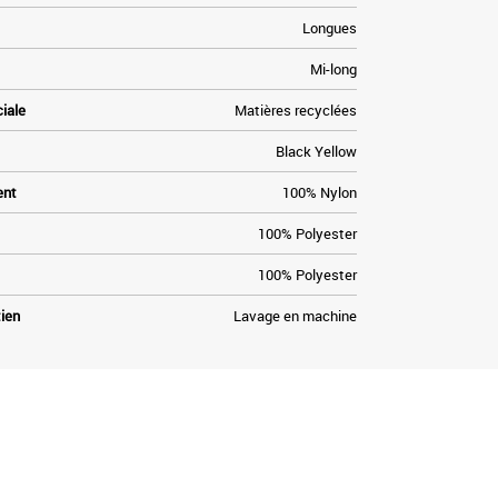
Longues
Mi-long
ciale
Matières recyclées
Black Yellow
ent
100% Nylon
100% Polyester
100% Polyester
tien
Lavage en machine