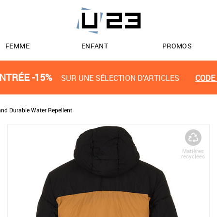
FEMME
ENFANT
PROMOS
NTRÉE -15%
SUR UNE SÉLECTION D'ARTICLES
CODE 
and Durable Water Repellent
Matières
recyclées