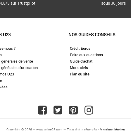
4.8/5 sur Trustpilot
sous 30 jours
R U23
NOS GUIDES CONSEILS
es-nous ?
Crédit Euros
es
Foire aux questions
 générales de vente
Guide d'achat
 générales d'utilisation
Mots-clefs
omos U23
Plan du site
te
ivées
Copyright © 2026 — www.usine23.com — Tous droits réservés -
Mentions légales