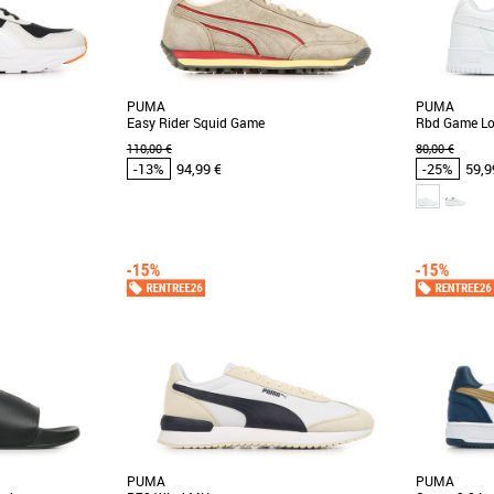
PUMA
PUMA
Easy Rider Squid Game
Rbd Game L
110,00 €
80,00 €
-13%
94,99 €
-25%
59,9
44
46
47
42
46
 et Promos Baskets
Chaussures Puma pas cher et Promos Baskets
Chaussures 
Puma
Puma
ity 2, des baskets
Découvrez les PUMA Easy Rider Squid Game,
Soyez à l’ais
t confort optimal,
des baskets au design unique inspiré de la
ces baskets 
[...]
célèbre série [...]
classique [...]
PUMA
PUMA