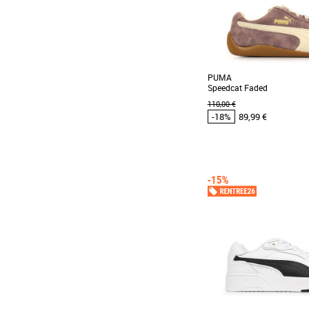
PUMA
Speedcat Faded
110,00 €
-18%
89,99 €
39
40
41
42
43
44
45
Chaussures Puma pas cher
Puma
Découvrez les PUMA Spe
baskets unisexes alliant s
la saison printemps-été [...]