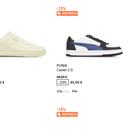
44
44.5
45
46
40
41
42
43
44
45
46
Puma pas cher et Promos Baskets
Chaussures Puma pas cher et Promos Baskets
Puma
eneurs de jeu ! La FUTURE 8
Découvrez les PUMA Caven 2.0 Abrupt, des
 à exprimer sa créativité. La tige
baskets alliant style contemporain et confort
e [...]
optimal pour [...]
PUMA
Caven 2.0
65,00 €
9 €
-23%
49,99 €
2
43
46
42
43
44
45
46
Puma pas cher et Promos Baskets
Chaussures Puma pas cher et Promos Baskets
Puma
0 est une version subtile d’un
Les PUMA Caven 2.0 sont des baskets
sketball classique des années 80.
masculines conçues pour un usage quotidien
..]
et adaptées à toutes [...]