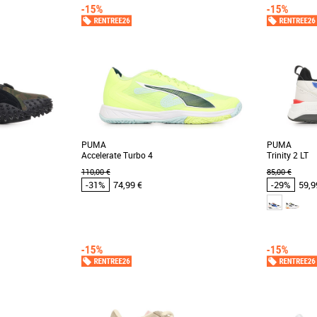
PUMA
PUMA
Accelerate Turbo 4
Trinity 2 LT
110,00 €
85,00 €
-31%
74,99 €
-29%
59,9
41
42
43
44
45
46
47
41
42
43
4
 et Promos Baskets
Chaussures Puma pas cher et Promos Baskets
Chaussures 
Puma
Puma
ostro Camo, des
Découvrez les PUMA Accelerate Turbo 4, des
Découvrez l
n et confort optimal
chaussures conçues spécifiquement pour les
alliant style
.]
passionnés [...]
pour accompag