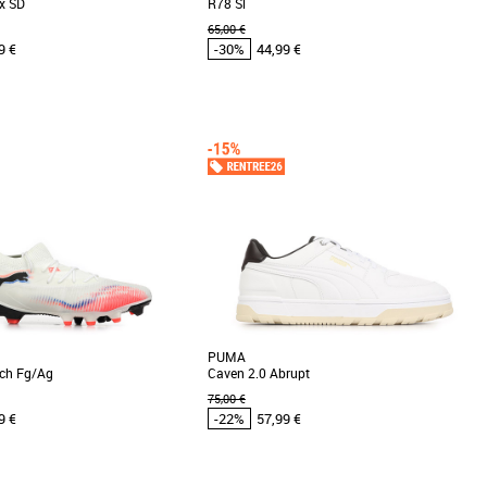
x SD
R78 Sl
65,00 €
9 €
-30%
44,99 €
44
46
Puma pas cher et Promos Baskets
Chaussures Puma pas cher et Promos Baskets
Puma
es PUMA Caven 2.0 Lux SD, une
La R78 réunit un design vintage des années
baskets qui allie élégance
1970 et un style urbain moderne et sportif en
 et confort [...]
combinant [...]
PUMA
tch Fg/Ag
Caven 2.0 Abrupt
75,00 €
9 €
-22%
57,99 €