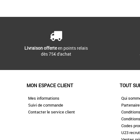
42
43
44
45
46
Chaussures Puma pas cher
Puma
Conçues pour les joueurs qui
ces chaussures de footb
incomparables. [...]
Livraison offerte
en points relais
dès 75€ d'achat
MON ESPACE CLIENT
TOUT SU
Mes informations
Qui somm
Suivi de commande
Partenair
Contacter le service client
Conditions
Conditions
Codes pr
U23 recru
Ventes pr