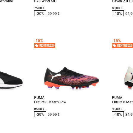
nochrome
R78 Wind MU
Caven 2.0 Lu
75,00 €
80,00 €
-20%
59,99 €
-18%
64,9
41
42
44
46
47
39
44
46
 et Promos Baskets
Chaussures Puma pas cher et Promos Baskets
Chaussures 
Puma
Puma
tier que vous êtes
Découvrez les PUMA R78 Wind MU, des
Découvrez l
t en bout avec ces
baskets pour homme alliant style rétro et
paire de 
.]
confort moderne. Conçues [...]
contemporaine
PUMA
PUMA
Future 8 Match Low
Future 8 Ma
85,00 €
95,00 €
-29%
59,99 €
-10%
84,9