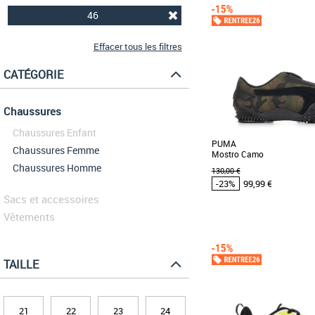
46
Effacer tous les filtres
CATÉGORIE
Chaussures
Chaussures Enfant
PUMA
Chaussures Femme
Mostro Camo
Chaussures Homme
130,00 €
-23%
99,99 €
Sacs et accessoires
Vêtements
41
43
44
45
46
Chaussures Puma pas cher
Puma
TAILLE
Découvrez les PUMA M
baskets alliant style urbai
pour la saison Printemps [..
21
22
23
24