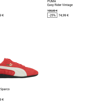
PUMA
Easy Rider Vintage
100,00 €
9 €
-25%
74,99 €
43
44
45
46
47
46
Puma pas cher et Promos Baskets
Chaussures Puma pas cher et Promos Baskets
Puma
finit l'agilité et le confort : tu
Découvrez les PUMA Easy Rider Vintage, le
errain et tu contrôles le jeu à
choix parfait pour ceux qui cherchent à allier
style et confort. [...]
 Sparco
9 €