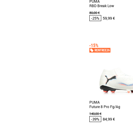
PUMA
RBD Break Low
80,00 €
-25%
59,99 €
42
43
44
45
46
Chaussures Puma pas cher
Puma
Découvrez la PUMA RBD
basket alliant élégance et c
urbain raffiné. [...]
PUMA
Future 8 Pro Fg/Ag
140,00 €
-39%
84,99 €