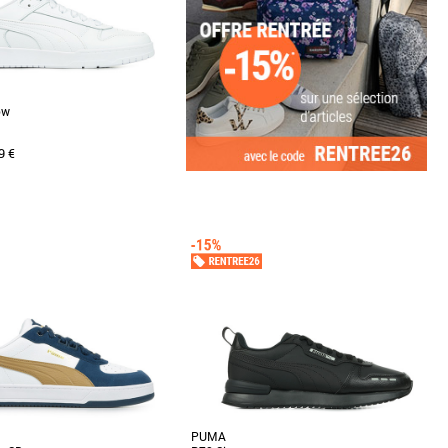
ow
9 €
Puma pas cher et Promos Baskets
e sur le terrain et en dehors avec
rétro inspirées de la pop culture
PUMA