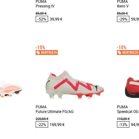
PUMA
PUMA
Pressing IV
Ibero V
85,00 €
85,00 €
-52%
39,99 €
-29%
59,9
41
42
42.5
43
44
45
46
41
42
42.5
 et Promos Baskets
Chaussures Puma pas cher et Promos Baskets
Chaussures 
Puma
Puma
 Break Low, une
Booste ton jeu en futsal avec ces chaussures
La IBERO redé
onfort pour un style
haute performance. Conçues pour la vitesse et
domines le t
l'agilité, [...]
chaque [...]
PUMA
PUMA
Future Ultimate FG/AG
Speedcat OG
220,00 €
110,00 €
-22%
169,99 €
-13%
94,9