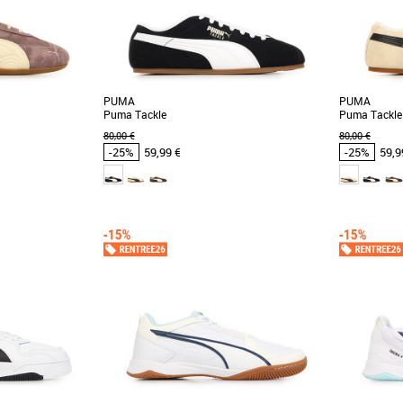
PUMA
PUMA
Puma Tackle
Puma Tackle
80,00 €
80,00 €
-25%
59,99 €
-25%
59,9
46
41
42
43
44
45
46
41
42
43
4
 et Promos Baskets
Chaussures Puma pas cher et Promos Baskets
Chaussures 
Puma
Puma
edcat Faded, des
Découvrez la Puma Tackle, une basket basse
Découvrez 
tyle et confort pour
alliant style moderne et confort optimal, idéale
élégantes 
pour la [...]
dynamisme de 