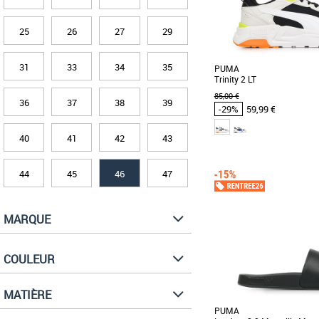
25
26
27
29
31
33
34
35
PUMA
Trinity 2 LT
85,00 €
36
37
38
39
-29%
59,99 €
40
41
42
43
40
41
43
45
46
Chaussures Puma pas cher
44
45
46
47
Puma
Découvrez les PUMA Trin
alliant style moderne e
parfaites pour accompagner 
MARQUE
COULEUR
MATIÈRE
PUMA