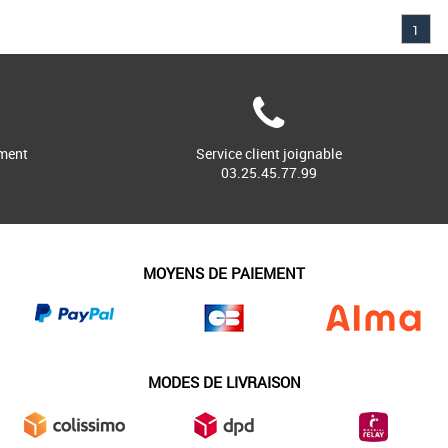
5
46
47
1
Puma pas cher et Promos Baskets
s à vous donner à fond avec les
de sports automobiles Speedcat
...]
ment
Service client joignable
03.25.45.77.99
MOYENS DE PAIEMENT
MODES DE LIVRAISON