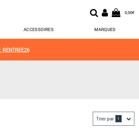
0,00€
ACCESSOIRES
MARQUES
: RENTREE26
Trier par
1
Derniers arrivages