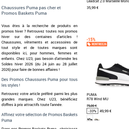
Leadcat 2.0 Marseille Mo
Chaussures Puma pas cher et
35,99 €
Promos Baskets Puma
Vous êtes à la recherche de produits en
promos hiver ? Retrouvez toutes nos promos
37
38
39
40.5
43
46
hiver sur des centaines d'articles !
Chaussures Puma pas cher
Chaussures, vêtements et accessoires de
Puma
Faites savoir au monde en
tout style et de toutes marques sont
fan de Marseille de bou
disponibles ici, pour hommes, femmes et
claquettes remarquables. [..
enfants. Chez U23, pas besoin d'attendre les
Soldes hiver 2026 (du 24 juin au 28 juillet
2026) pour faire de bonnes affaires !
Des Promos Chaussures Puma pour tous
les styles !
Retrouvez votre article préféré parmi les plus
PUMA
grandes marques. Chez U23, bénéficiez
R78 Wind MU
d'offres à prix attractifs toute l'année.
75,00 €
-33%
49,99 €
Affinez votre sélection de Promos Baskets
Puma
Dans nos Promos Baskets Puma , choisissez