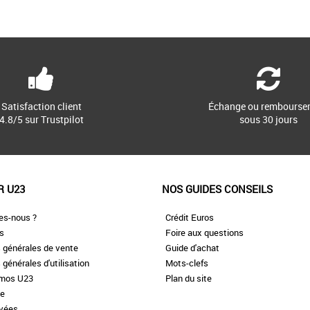
46
42
43
44
4
 et Promos Baskets
Chaussures Puma pas cher et Promos Baskets
Chaussures 
Puma
Puma
 font la différence,
Une paire différente, pour les joueurs qui font
Préparez-vou
all sont vraiment
la différence. Meneurs de jeu, la FUTURE est
chaussures 
faite [...]
OG + Sparco. [
Satisfaction client
Échange ou rembourse
4.8/5 sur Trustpilot
sous 30 jours
R U23
NOS GUIDES CONSEILS
es-nous ?
Crédit Euros
es
Foire aux questions
 générales de vente
Guide d'achat
 générales d'utilisation
Mots-clefs
omos U23
Plan du site
te
ivées