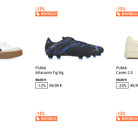
42
43
44
45
46
42
42.5
43
 et Promos Baskets
Chaussures Puma pas cher et Promos Baskets
Chaussures 
Puma
Puma
Wind MU, une paire
Découvrez les PUMA Future 8 Match Low, des
Avis aux m
t et style pour les
chaussures de football conçues pour les
MATCH invite
joueurs adultes [...]
en mesh soupl
PUMA
PUMA
Attacanto Fg/Ag
Caven 2.0
80,00 €
65,00 €
-12%
69,99 €
-23%
49,9
42
43
44
44.5
45
46
36
37
38
4
 et Promos Baskets
Chaussures Puma pas cher et Promos Baskets
Chaussures 
Puma
Puma
 est une sneaker au
Découvrez les PUMA Attacanto Fg/Ag, des
La Caven 2.
rfaite pour un look
chaussures de football conçues pour offrir
modèle de ba
performance et confort [...]
Un véritable [.