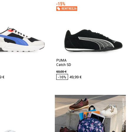
Prix croissant
Prix décroissant
Meilleures remises
PUMA
Catch SD
60,00 €
9 €
-16%
49,99 €
5
46
37
39
45
46
47
Puma pas cher et Promos Baskets
Chaussures Puma pas cher et Promos Baskets
Puma
a PUMA Trinity 2 LT, une basket
Conçues pour les personnes qui aiment les
 moderne et confort optimal, idéale
essentiels, ces sneakers misent sur un look
ner [...]
épuré et sans [...]