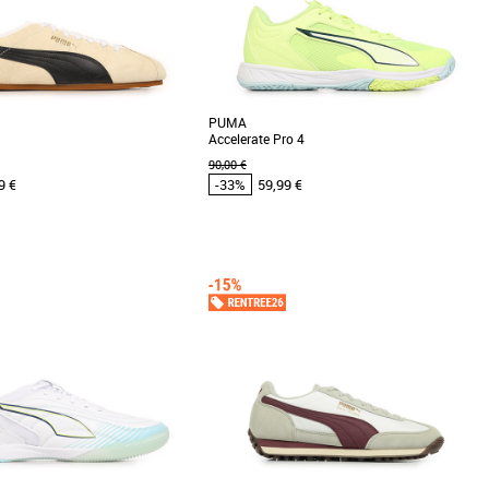
PUMA
Accelerate Pro 4
90,00 €
9 €
-33%
59,99 €
4
45
46
40.5
41
42
42.5
43
44
45
46
47
Puma pas cher et Promos Baskets
Chaussures Puma pas cher et Promos Baskets
Puma
les Puma Tackle, des baskets
Découvrez les PUMA Accelerate Pro 4, des
et modernes conçues pour le
chaussures conçues spécialement pour les
la saison [...]
passionnés de handball [...]