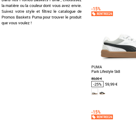
37
44
45
46
47
la matière ou la couleur dont vous avez envie.
Chaussures Puma pas cher
Suivez votre style et filtrez le catalogue de
Puma
Découvrez les PUMA R78 
Promos Baskets Puma pour trouver le produit
de baskets alliant confor
que vous voulez !
hommes modernes. [...]
PUMA
Park Lifestyle Sk8
80,00 €
-25%
59,99 €
41
42
43
45
46
Chaussures Puma pas cher
Puma
La Puma Park Lifestyle SK8
style inspiré du skate, pa
urbain décontracté. [...]