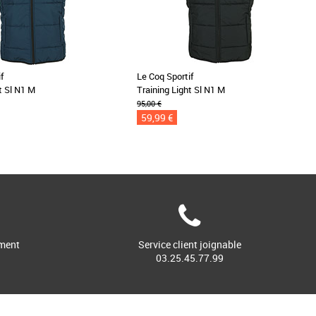
f
Le Coq Sportif
t Sl N1 M
Training Light Sl N1 M
95,00 €
59,99 €
ment
Service client joignable
03.25.45.77.99