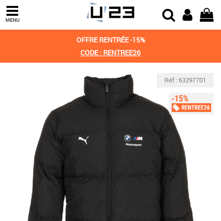
MENU
OFFRE RENTRÉE -15%
CODE : RENTREE26
Réf : 63297701