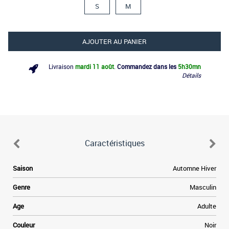
S
M
AJOUTER AU PANIER
Livraison
mardi 11 août
.
Commandez dans les
5h
30mn
Détails
Caractéristiques
.
Saison
Automne Hiver
s
r
Genre
Masculin
a
s
Age
Adulte
e
e
Couleur
Noir