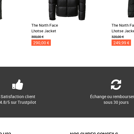
The North Face
The North F
Lhotse Jacket
Lhotse Jack
300,00 €
320,00 €
290,00 €
249,99 €
Satisfaction client
Échange ou rembourse
4.8/5 sur Trustpilot
sous 30 jours