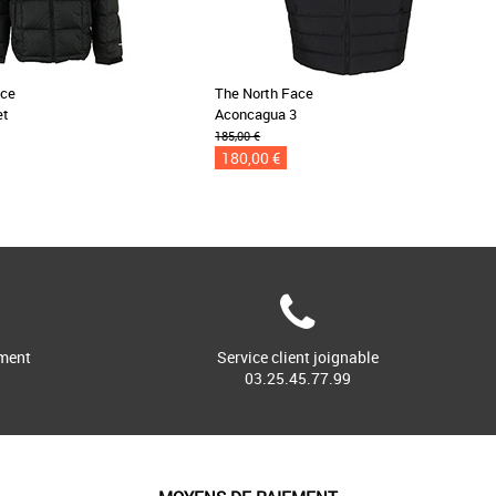
ace
The North Face
et
Aconcagua 3
185,00 €
180,00 €
ment
Service client joignable
03.25.45.77.99