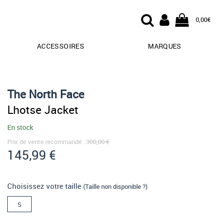
0,00€
ACCESSOIRES
MARQUES
The North Face
Lhotse Jacket
En stock
Prix de vente recommandé :
300,00 €
145,99 €
Choisissez votre taille
(Taille non disponible ?)
S