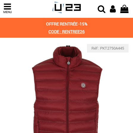
MENU
OFFRE RENTRÉE -15%
CODE : RENTREE26
Réf : PKT2750A445