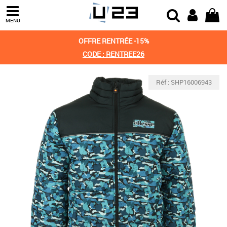
MENU
OFFRE RENTRÉE -15%
CODE : RENTREE26
Réf : SHP16006943