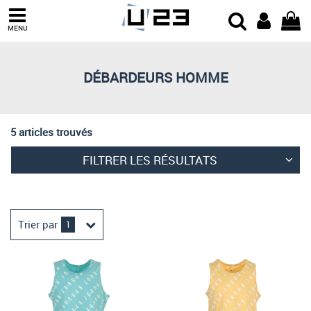
Trier par
MENU
Derniers arrivages
Prix croissant
DÉBARDEURS HOMME
Prix décroissant
Meilleures remises
5 articles trouvés
FILTRER LES RÉSULTATS
Trier par
1