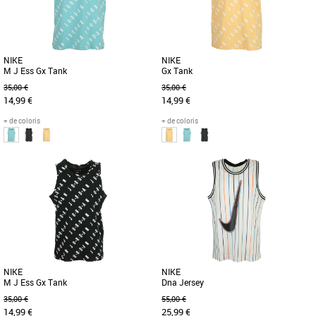
NIKE
NIKE
M J Ess Gx Tank
Gx Tank
35,00 €
35,00 €
14,99 €
14,99 €
+ de coloris
+ de coloris
XS
S
M
L
XS
S
M
L
Débardeurs homme
Débardeurs homme
Ce haut Jordan est parfait à porter
Un style J-O-R-D-A-N de la tête aux
pour les saisons estivales. Doux,
pieds. Ce débardeur léger est idéal pour
agréable et léger, portez [...]
la saison, avec un [...]
NIKE
NIKE
M J Ess Gx Tank
Dna Jersey
35,00 €
55,00 €
14,99 €
25,99 €