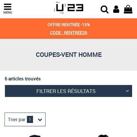
Trier par
MENU
Derniers arrivages
OFFRE RENTRÉE -15%
Prix croissant
CODE : RENTREE26
Prix décroissant
COUPES-VENT HOMME
Meilleures remises
6 articles trouvés
FILTRER LES RÉSULTATS
Trier par
1