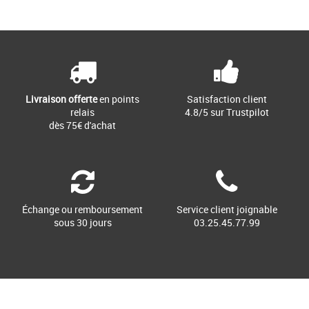
Page
1
/ 1
Coupes-vent homme
Coupes-vent homme
Idéal pour vous protéger du vent et de
Idéal pour vous protéger du vent et de
la fine pluie, vous allez adorer le coupe-
la fine pluie, vous allez adorer le coupe-
vent pour homme Tjm [...]
vent pour homme Embroidered [...]
Livraison offerte
en points
Satisfaction client
relais
4.8/5 sur Trustpilot
dès 75€ d'achat
Échange ou remboursement
Service client joignable
sous 30 jours
03.25.45.77.99