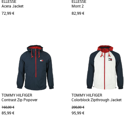
ELLESSE
ELLESSE
Acera Jacket
Mont 2
72,99 €
82,99 €
M
S
Coupes-vent homme
Coupes-vent homme
Depuis 1959 Ellesse se démarque par
Depuis 1959 Ellesse se démarque par
une philosophie et un style uniques. Le
une philosophie et un style uniques. Le
concept: du sportswear de [...]
concept: du sportswear de [...]
TOMMY HILFIGER
TOMMY HILFIGER
Contrast Zip Popover
Colorblock Zipthrough Jacket
160,00 €
200,00 €
85,99 €
95,99 €
XS
XS