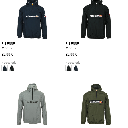
ELLESSE
ELLESSE
Mont 2
Mont 2
82,99 €
82,99 €
+ de coloris
+ de coloris
M
XS
M
Coupes-vent homme
Coupes-vent homme
Depuis 1959 Ellesse se démarque par
Depuis 1959 Ellesse se démarque par
une philosophie et un style uniques. Le
une philosophie et un style uniques. Le
concept: du sportswear de [...]
concept: du sportswear de [...]