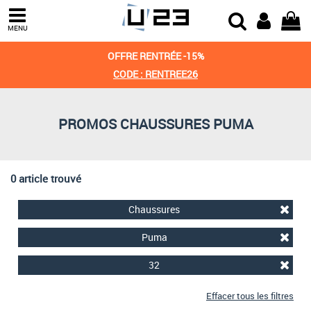
Trier par
MENU
Derniers arrivages
OFFRE RENTRÉE -15%
Prix croissant
CODE : RENTREE26
Prix décroissant
PROMOS CHAUSSURES PUMA
Meilleures remises
0 article trouvé
Chaussures
Puma
32
Effacer tous les filtres