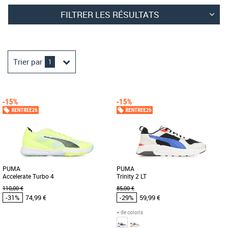
FILTRER LES RÉSULTATS
Trier par
1
PUMA
PUMA
Accelerate Turbo 4
Trinity 2 LT
110,00 €
85,00 €
-31%
74,99 €
-29%
59,99 €
+ de coloris