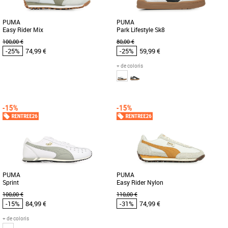
PUMA
PUMA
Easy Rider Mix
Park Lifestyle Sk8
100,00 €
80,00 €
-25%
74,99 €
-25%
59,99 €
+ de coloris
42
41
42
43
45
46
Chaussures Puma pas cher et Promos
Chaussures Puma pas cher et Promos
Baskets Puma
Baskets Puma
La PUMA Easy Rider est née à la fin des
La Puma Park Lifestyle SK8 est une
années 70, lorsque la course à pied est
sneaker au style inspiré du skate,
passée de la piste [...]
parfaite pour un look urbain
décontracté. [...]
PUMA
PUMA
Sprint
Easy Rider Nylon
100,00 €
110,00 €
-15%
84,99 €
-31%
74,99 €
+ de coloris