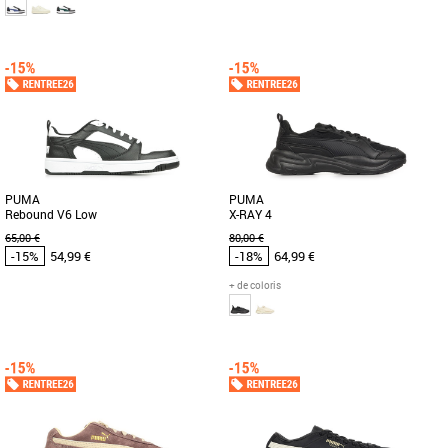
42
43
44
45
46
41
42
42.5
43
Chaussures Puma pas cher et Promos
Chaussures Puma pas cher et Promos
Baskets Puma
Baskets Puma
Les PUMA Caven 2.0 sont des baskets
La vitesse est essentielle sur le terrain.
masculines conçues pour un usage
Conçue pour les plus rapides d’entre
quotidien et adaptées à toutes [...]
vous sur le terrain [...]
PUMA
PUMA
Rebound V6 Low
X-RAY 4
65,00 €
80,00 €
-15%
54,99 €
-18%
64,99 €
+ de coloris
42
43
44
45
41
42
44
45
Chaussures Puma pas cher et Promos
Chaussures Puma pas cher et Promos
Baskets Puma
Baskets Puma
Inspirée du basketball, la Rebound Low
Découvrez les PUMA X-RAY 4, des
est de retour pour changer les règles. La
baskets masculines alliant style
V6 offre une coupe [...]
contemporain et confort optimal.
Conçues [...]