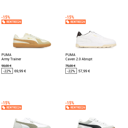
42
44
42
42.5
43
44
44.5
45
46
Chaussures Puma pas cher et Promos
Chaussures Puma pas cher et Promos
Baskets Puma
Baskets Puma
Célèbre l’héritage de PUMA avec une
Avis aux meneurs de jeu ! La FUTURE 8
touche moderne. Ces sneakers
MATCH invite à exprimer sa créativité.
présentent une base en cuir [...]
La tige en mesh souple [...]
PUMA
PUMA
Army Trainer
Caven 2.0 Abrupt
90,00 €
75,00 €
-22%
69,99 €
-22%
57,99 €
42.5
40
41
42
43
44
45
46
Chaussures Puma pas cher et Promos
Chaussures Puma pas cher et Promos
Baskets Puma
Baskets Puma
Portées pour la première fois dans les
Découvrez les PUMA Caven 2.0 Abrupt,
forces armées allemandes au cours des
des baskets alliant style contemporain
années 70, les sneakers [...]
et confort optimal pour [...]