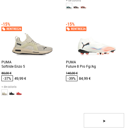
+ de coloris
41
42
42.5
43
44
45
46
47
41
42
43
44
45
Chaussures Puma pas cher et Promos
Chaussures Puma pas cher et Promos
Baskets Puma
Baskets Puma
La IBERO redéfinit l'agilité et le confort :
Découvrez les PUMA Caven III Og, des
tu domines le terrain et tu contrôles le
baskets basses alliant style et confort
jeu à chaque [...]
pour un look tendance printanier [...]
PUMA
PUMA
Softride Enzo 5
Future 8 Pro Fg/Ag
80,00 €
140,00 €
-37%
49,99 €
-39%
84,99 €
+ de coloris
42
42
43
44
45
46
Page
1
/ 2
Chaussures Puma pas cher et Promos
Chaussures Puma pas cher et Promos
Baskets Puma
Baskets Puma
Découvrez les PUMA Softride Enzo 5,
Conçues pour les joueurs qui font la
>
des baskets pour homme alliant style,
différence, ces chaussures de football
confort et respect de l'environnement.
sont vraiment incomparables. [...]