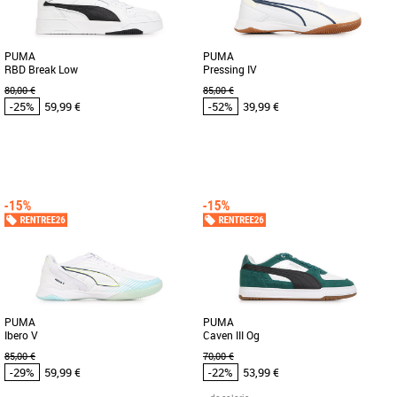
PUMA
PUMA
RBD Break Low
Pressing IV
80,00 €
85,00 €
-25%
59,99 €
-52%
39,99 €
42
43
44
45
46
41
42
42.5
43
44
45
46
Chaussures Puma pas cher et Promos
Chaussures Puma pas cher et Promos
Baskets Puma
Baskets Puma
Découvrez la PUMA RBD Break Low,
Booste ton jeu en futsal avec ces
une basket alliant élégance et confort
chaussures haute performance.
pour un style urbain raffiné. [...]
Conçues pour la vitesse et l'agilité, [...]
PUMA
PUMA
Ibero V
Caven III Og
85,00 €
70,00 €
-29%
59,99 €
-22%
53,99 €