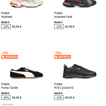
PUMA
PUMA
Insphere
Insphere Fade
85,00 €
85,00 €
-22%
65,99 €
-22%
65,99 €
41
42
43
44
45
42
43
44
45
Chaussures Puma pas cher et Promos
Chaussures Puma pas cher et Promos
Baskets Puma
Baskets Puma
Découvrez les PUMA Insphere, des
Découvrez les PUMA Insphere Fade,
baskets alliant style moderne et confort
des baskets masculines alliant
optimal, idéales pour compléter [...]
modernité et confort pour la saison [...]
PUMA
PUMA
Puma Tackle
R78 Cyclone Sl
80,00 €
65,00 €
-25%
59,99 €
-23%
49,99 €
+ de coloris