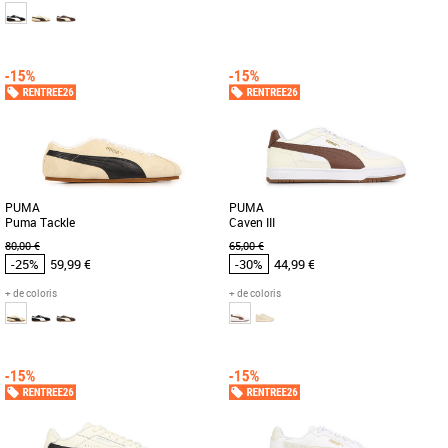
41
42
43
44
45
46
42
44
Chaussures Puma pas cher et Promos
Chaussures Puma pas cher et Promos
Baskets Puma
Baskets Puma
Découvrez la Puma Tackle, une basket
Découvrez les PUMA R78 Cyclone SL,
basse alliant style moderne et confort
des baskets conçues pour allier style et
optimal, idéale pour la [...]
confort, idéales pour [...]
PUMA
PUMA
Puma Tackle
Caven III
80,00 €
65,00 €
-25%
59,99 €
-30%
44,99 €
+ de coloris
+ de coloris
41
42
43
44
45
46
41
42
43
44
45
Chaussures Puma pas cher et Promos
Chaussures Puma pas cher et Promos
Baskets Puma
Baskets Puma
Découvrez les Puma Tackle, des
Découvrez les PUMA Caven III, des
baskets élégantes et modernes conçues
baskets masculines alliant style et
pour le dynamisme de la saison [...]
confort pour la saison Printemps [...]