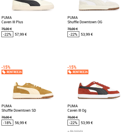
PUMA
PUMA
Caven III Plus
Shuffle Downtown OG
75,00 €
70,00 €
-22%
57,99 €
-22%
53,99 €
41
42
43
44
45
41
42
43
44
45
Chaussures Puma pas cher et Promos
Chaussures Puma pas cher et Promos
Baskets Puma
Baskets Puma
Découvrez les PUMA Caven III Plus, des
Découvrez les PUMA Shuffle Downtown
baskets masculines alliant style et
OG, des baskets unisexes alliant style et
confort pour la saison printemps-été [...]
confort pour la saison [...]
PUMA
PUMA
Shuffle Downtown SD
Caven III Og
70,00 €
70,00 €
-18%
56,99 €
-22%
53,99 €
+ de coloris