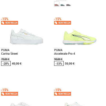
42
43
44
41
42
43
44
45
Chaussures Puma pas cher et Promos
Chaussures Puma pas cher et Promos
Baskets Puma
Baskets Puma
À toi la crème du streetwear avec la
Baskets PUMA Caven pour adulte au
Shuffle Downtown de PUMA ! Conçues
style rétro et sportif. Semelle intérieure
pour épouser tes pas et [...]
douce pour un confort [...]
PUMA
PUMA
Carina Street
Accelerate Pro 4
70,00 €
90,00 €
-28%
49,99 €
-33%
59,99 €
36
37
40
42
40.5
41
42
42.5
43
44
45
46
47
Chaussures Puma pas cher et Promos
Chaussures Puma pas cher et Promos
Baskets Puma
Baskets Puma
Leur design inspiré du streetwear et leur
Découvrez les PUMA Accelerate Pro 4,
plateforme légèrement relevée font de
des chaussures conçues spécialement
ces Carina le modèle [...]
pour les passionnés de handball [...]