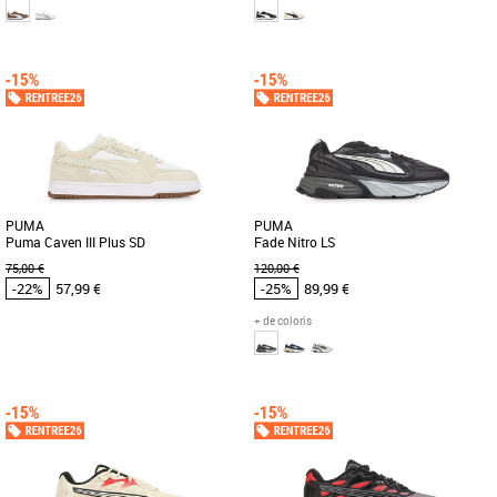
41
42
43
41
42
43
44
45
Chaussures Puma pas cher et Promos
Chaussures Puma pas cher et Promos
Baskets Puma
Baskets Puma
Découvrez les baskets PUMA Sprint,
Découvrez les baskets PUMA R78
une alliance parfaite entre style et
Cyclone, un modèle alliant style et
confort pour la saison Printemps-Été
confort pour la saison Printemps [...]
[...]
PUMA
PUMA
Puma Caven III Plus SD
Fade Nitro LS
75,00 €
120,00 €
-22%
57,99 €
-25%
89,99 €
+ de coloris
41
42
43
44
41
42
43
44
45
Chaussures Puma pas cher et Promos
Chaussures Puma pas cher et Promos
Baskets Puma
Baskets Puma
La basket PUMA Caven III Plus SD allie
Découvrez les PUMA Fade Nitro LS, des
élégance et confort pour répondre aux
baskets alliant style et confort pour la
attentes des hommes adultes [...]
saison Printemps-Été [...]