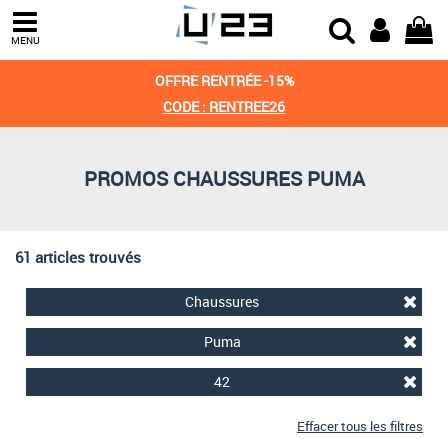
Trier par
MENU
Derniers arrivages
OFFRE RENTRÉE -15%
Prix croissant
CODE : RENTREE26
Prix décroissant
PROMOS CHAUSSURES PUMA
Meilleures remises
61 articles trouvés
Chaussures
Puma
42
Effacer tous les filtres