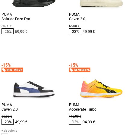
PUMA
PUMA
Softride Enzo Evo
Caven 2.0
80,00 €
65,00 €
-25%
59,99 €
-23%
49,99 €
40
42
45
36
37
38
42
43
46
Chaussures Puma pas cher et Promos
Chaussures Puma pas cher et Promos
Baskets Puma
Baskets Puma
Voilà ce que l'on obtient lorsqu'on
La Caven 2.0 est une version subtile
combine les franchises les plus
d’un modèle de basketball classique
innovantes de PUMA : Softride et [...]
des années 80. Un véritable [...]
PUMA
PUMA
Caven 2.0
Accelerate Turbo
65,00 €
110,00 €
-23%
49,99 €
-13%
94,99 €
+ de coloris