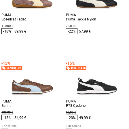
PUMA
PUMA
Speedcat Faded
Puma Tackle Nylon
110,00 €
75,00 €
-18%
89,99 €
-22%
57,99 €
39
40
41
42
43
44
45
46
41
42
43
44
45
Chaussures Puma pas cher et Promos
Chaussures Puma pas cher et Promos
Baskets Puma
Baskets Puma
Découvrez les PUMA Speedcat Faded,
Découvrez la Puma Tackle Nylon, une
des baskets unisexes alliant style et
basket unisexe alliant style et confort
confort pour la saison printemps-été [...]
pour la saison Printemps-Été [...]
PUMA
PUMA
Sprint
R78 Cyclone
100,00 €
65,00 €
-15%
84,99 €
-23%
49,99 €
+ de coloris
+ de coloris