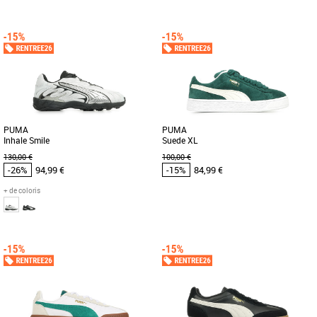
41
42
43
44
45
46
47
41
42
43
45
46
Chaussures Puma pas cher et Promos
Chaussures Puma pas cher et Promos
Baskets Puma
Baskets Puma
Découvrez les PUMA Accelerate Turbo
Découvrez la PUMA Trinity 2 LT, une
4, des chaussures conçues
basket alliant style moderne et confort
spécifiquement pour les passionnés [...]
optimal, idéale pour accompagner [...]
PUMA
PUMA
Inhale Smile
Suede XL
130,00 €
100,00 €
-26%
94,99 €
-15%
84,99 €
+ de coloris
42
43
44
47
37
38
40
41
42
44
Chaussures Puma pas cher et Promos
Chaussures Puma pas cher et Promos
Baskets Puma
Baskets Puma
Découvre tes nouvelles sneakers
Cette nouvelle version de la légendaire
préférées. Pour arpenter les rues de la
Suede s'inspire de l'héritage de PUMA
ville, traîner avec tes [...]
en matière de breakdance [...]