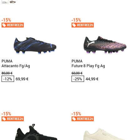
42
43
45
42
43
44
45
Chaussures Puma pas cher et Promos
Chaussures Puma pas cher et Promos
Baskets Puma
Baskets Puma
Découvrez les PUMA Sprint, des
La PUMA Easy Rider est née à la fin des
baskets masculines alliant style et
années 70, lorsque la course à pied est
confort pour le printemps-été 2026. [...]
passée de la piste [...]
PUMA
PUMA
Attacanto Fg/Ag
Future 8 Play Fg Ag
80,00 €
60,00 €
-12%
69,99 €
-25%
44,99 €
42
43
44
44.5
45
46
42
45
Chaussures Puma pas cher et Promos
Chaussures Puma pas cher et Promos
Baskets Puma
Baskets Puma
Découvrez les PUMA Attacanto Fg/Ag,
Avis aux meneurs de jeu ! La FUTURE 8
des chaussures de football conçues
PLAY invite à exprimer sa créativité sur
pour offrir performance et confort [...]
le terrain. La [...]