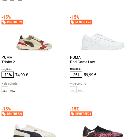
41
42
43
44
45
Chaussures Puma pas cher et Promos
Baskets Puma
Découvrez les PUMA Fade Nitro LS, des
baskets masculines conçues pour allier
style et confort tout [...]
PUMA
PUMA
Trinity 2
Rbd Game Low
85,00 €
80,00 €
-11%
74,99 €
-25%
59,99 €
+ de coloris
+ de coloris
40
42
43
44
42
46
Chaussures Puma pas cher et Promos
Chaussures Puma pas cher et Promos
Baskets Puma
Baskets Puma
Découvrez les PUMA Trinity 2, les
Soyez à l’aise sur le terrain et en dehors
baskets idéales pour allier style et
avec ces baskets rétro inspirées de la
confort durant la saison printemps-été.
pop culture classique [...]
[...]