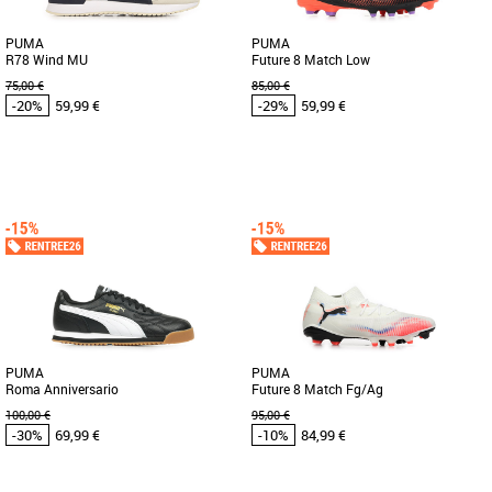
PUMA
PUMA
R78 Wind MU
Future 8 Match Low
75,00 €
85,00 €
-20%
59,99 €
-29%
59,99 €
41
42
44
46
47
42
43
44
45
46
Chaussures Puma pas cher et Promos
Chaussures Puma pas cher et Promos
Baskets Puma
Baskets Puma
Découvrez les PUMA R78 Wind MU, des
Découvrez les PUMA Future 8 Match
baskets pour homme alliant style rétro
Low, des chaussures de football
et confort moderne. Conçues [...]
conçues pour les joueurs adultes [...]
PUMA
PUMA
Roma Anniversario
Future 8 Match Fg/Ag
100,00 €
95,00 €
-30%
69,99 €
-10%
84,99 €