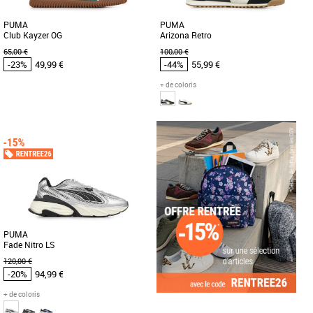
PUMA
PUMA
Club Kayzer OG
Arizona Retro
65,00 €
100,00 €
-23%
49,99 €
-44%
55,99 €
+ de coloris
41
42
44
45
42
43
44
Chaussures Puma pas cher et Promos
Chaussures Puma pas cher et Promos
Baskets Puma
Baskets Puma
Les PUMA Club Kayzer OG sont des
Sortie tout droit des archives des
baskets alliant style classique et
années 70, l’Arizona était une
confort moderne, idéales pour un [...]
chaussure d’entraînement basse [...]
PUMA
Fade Nitro LS
120,00 €
-20%
94,99 €
+ de coloris