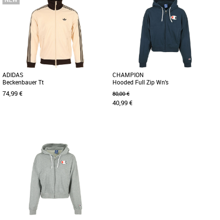
ADIDAS
CHAMPION
Beckenbauer Tt
Hooded Full Zip Wn's
74,99 €
80,00 €
40,99 €
M
L
L
Vestes sport femme
Vestes sport femme
Découvrez la veste adidas Beckenbauer
Ce sweatshirt à capuche zippé en coton
Tt, un incontournable de la collection
bouclé est l’alliance parfaite de la
printemps-été 2026. Conçue [...]
décontraction et de [...]