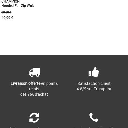
CHAMPION
Hooded Full Zip Wn's
80,00 €
40,99 €
L
Page
1
/ 1
Vestes sport femme
Ce sweatshirt à capuche zippé en coton
bouclé est l’alliance parfaite de la
décontraction et de [...]
Livraison offerte
en points
Satisfaction client
relais
4.8/5 sur Trustpilot
dès 75€ d'achat