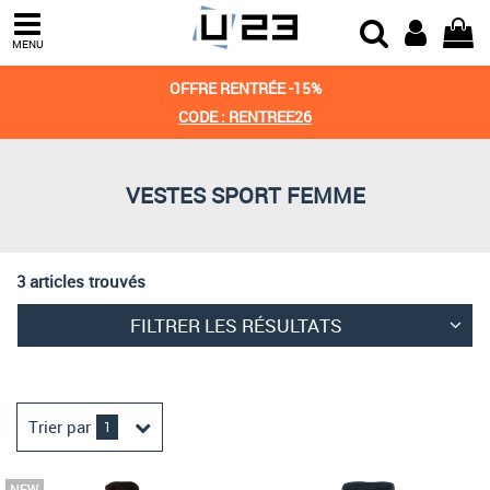
Trier par
MENU
Derniers arrivages
OFFRE RENTRÉE -15%
Prix croissant
CODE : RENTREE26
Prix décroissant
VESTES SPORT FEMME
Meilleures remises
3 articles trouvés
FILTRER LES RÉSULTATS
Trier par
1