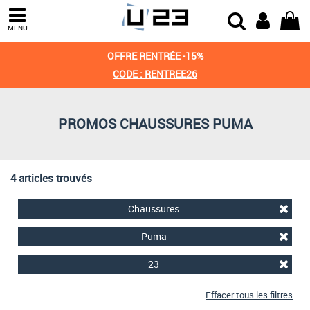
Trier par
MENU
Derniers arrivages
OFFRE RENTRÉE -15%
Prix croissant
CODE : RENTREE26
Prix décroissant
PROMOS CHAUSSURES PUMA
Meilleures remises
4 articles trouvés
Chaussures
Puma
23
Effacer tous les filtres