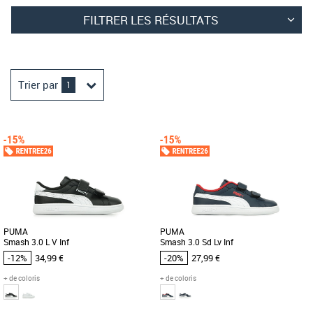
FILTRER LES RÉSULTATS
Trier par
1
PUMA
PUMA
Smash 3.0 L V Inf
Smash 3.0 Sd Lv Inf
-12%
34,99 €
-20%
27,99 €
+ de coloris
+ de coloris