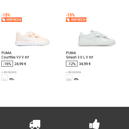
23
24
26
27
22
23
25
26
27
Chaussures Puma pas cher et Promos
Chaussures Puma pas cher et Promos
Baskets Puma
Baskets Puma
Voici les sneakers PUMA Smash 3.0
Votre bout de chou adorera ces baskets
Buck pour enfants : des chaussures
au style épuré. Version actualisée d’un
cool pour les aider à trouver leurs [...]
modèle classique, [...]
PUMA
PUMA
Courtflex V3 V Inf
Smash 3.0 L V Inf
-16%
24,99 €
-12%
34,99 €
+ de coloris
+ de coloris
23
23
24
26
27
Page
1
/ 1
Chaussures Puma pas cher et Promos
Chaussures Puma pas cher et Promos
Baskets Puma
Baskets Puma
Voici la Courtflex v3, la petite dernière
Votre bout de chou adorera ces baskets
de la famille Courtflex ! Testées et
au style épuré. Version actualisée d’un
approuvées sur le [...]
modèle classique, [...]