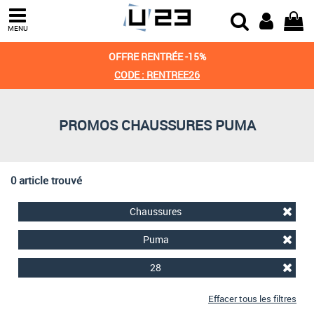
Trier par
MENU
Derniers arrivages
OFFRE RENTRÉE -15%
Prix croissant
CODE : RENTREE26
Prix décroissant
PROMOS CHAUSSURES PUMA
Meilleures remises
0 article trouvé
Chaussures
Puma
28
Effacer tous les filtres