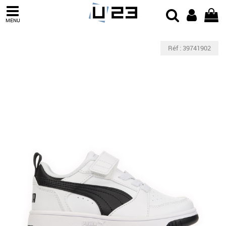
MENU
Réf : 39741902