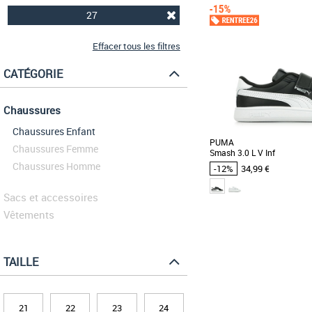
27
Effacer tous les filtres
CATÉGORIE
Chaussures
Chaussures Enfant
PUMA
Chaussures Femme
Smash 3.0 L V Inf
Chaussures Homme
-12%
34,99 €
Sacs et accessoires
Vêtements
23
24
26
27
Chaussures Puma pas cher
Puma
TAILLE
Voici les sneakers PUMA S
enfants : des chaussures c
trouver leurs [...]
21
22
23
24