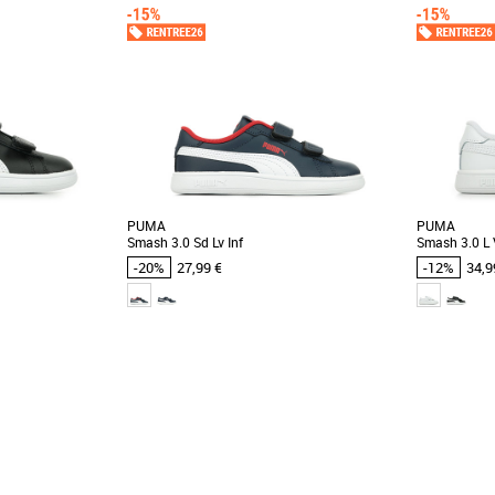
PUMA
PUMA
Smash 3.0 Sd Lv Inf
Smash 3.0 L 
-20%
27,99 €
-12%
34,9
22
23
25
26
27
23
24
26
2
 et Promos Baskets
Chaussures Puma pas cher et Promos Baskets
Chaussures 
Puma
Puma
mash 3.0 Buck pour
Votre bout de chou adorera ces baskets au
Votre bout 
ool pour les aider à
style épuré. Version actualisée d’un modèle
style épuré.
classique, [...]
classique, [...]