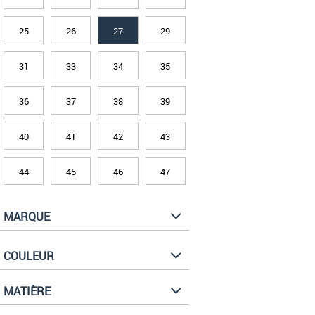
25
26
27
29
31
33
34
35
36
37
38
39
40
41
42
43
44
45
46
47
MARQUE
COULEUR
MATIÈRE