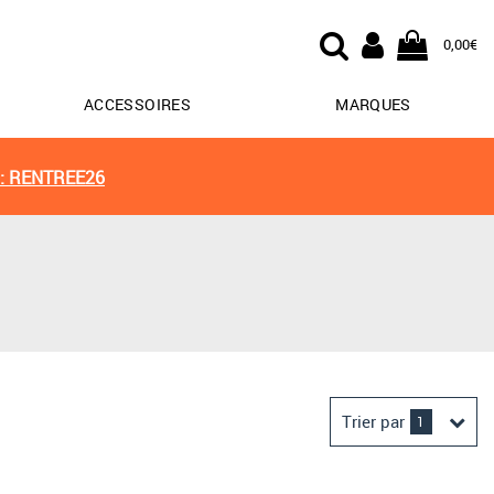
0,00€
ACCESSOIRES
MARQUES
: RENTREE26
Trier par
1
Derniers arrivages