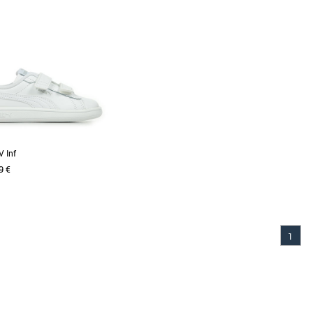
Prix croissant
Prix décroissant
Meilleures remises
V Inf
9 €
7
1
Puma pas cher et Promos Baskets
de chou adorera ces baskets au
 Version actualisée d’un modèle